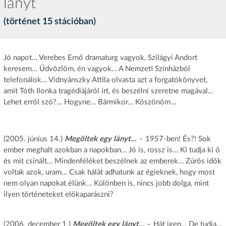
lányt
(történet 15 stációban)
Jó napot… Verebes Ernő dramaturg vagyok, Szilágyi Andort
keresem… Üdvözlöm, én vagyok… A Nemzeti Színházból
telefonálok… Vidnyánszky Attila olvasta azt a forgatókönyvet,
amit Tóth Ilonka tragédiájáról írt, és beszélni szeretne magával…
Lehet erről szó?… Hogyne… Bármikor… Köszönöm…
(2005. június 14.)
Megöltek egy lányt…
– 1957-ben! És?! Sok
ember meghalt azokban a napokban… Jó is, rossz is… Ki tudja ki ő
és mit csinált… Mindenféléket beszélnek az emberek… Zűrös idők
voltak azok, uram… Csak hálát adhatunk az égieknek, hogy most
nem olyan napokat élünk… Különben is, nincs jobb dolga, mint
ilyen történeteket előkaparászni?
(2006. december 1.)
Megöltek egy lányt…
– Hát igen… De tudja…