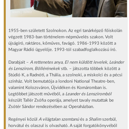
1955-ben született Szolnokon. Az egri tanárképző főiskolán
végzett 1983-ban történelem-népművelés szakon. Volt
újságíró, raktáros, kőműves, favágó. 1986-1993 között a
Magyar Rádió ügyelője. 1993-tól szabadfoglalkozású író.
Darabjait –
A rettenetes anya
,
El nem küldött levelek
,
Leánder
és Lenszirom
,
Böllérénekek
stb. – játszotta többek között a
Stúdió K, a Radnóti, a Thália, a szolnoki, a miskolci és a pécsi
színház. Volt bemutatója a londoni National Theatre-ben,
valamint Kolozsváron, Újvidéken és Komáromban is.
Legtöbbet játszott művéből, a
Leander és Lensziromból
készült Tallér Zsófia operája, amelyet tavaly mutattak be
Zsótér Sándor rendezésében az Operaházban.
Regényei közül
A világtalan szemtanú
és a
Shalim
szerbül,
horvátul és olaszul is olvasható. A saját forgatókönyvéből