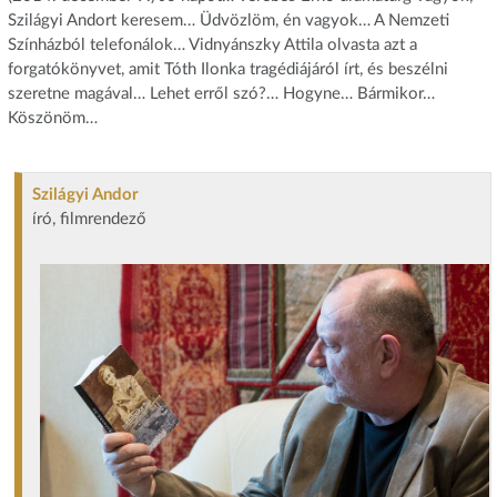
Szilágyi Andort keresem… Üdvözlöm, én vagyok… A Nemzeti
Színházból telefonálok… Vidnyánszky Attila olvasta azt a
forgatókönyvet, amit Tóth Ilonka tragédiájáról írt, és beszélni
szeretne magával… Lehet erről szó?… Hogyne… Bármikor…
Köszönöm…
Szilágyi Andor
író, filmrendező