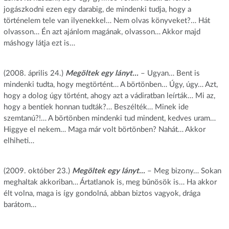
jogászkodni ezen egy darabig, de mindenki tudja, hogy a
történelem tele van ilyenekkel… Nem olvas könyveket?… Hát
olvasson… Én azt ajánlom magának, olvasson… Akkor majd
máshogy látja ezt is…
(2008. április 24.)
Megöltek egy lányt…
– Ugyan… Bent is
mindenki tudta, hogy megtörtént… A börtönben… Úgy, úgy… Azt,
hogy a dolog úgy történt, ahogy azt a vádiratban leírták… Mi az,
hogy a bentiek honnan tudták?… Beszélték… Minek ide
szemtanú?!… A börtönben mindenki tud mindent, kedves uram…
Higgye el nekem… Maga már volt börtönben? Nahát… Akkor
elhiheti…
(2009. október 23.)
Megöltek egy lányt…
– Meg bizony… Sokan
meghaltak akkoriban… Ártatlanok is, meg bűnösök is… Ha akkor
élt volna, maga is így gondolná, abban biztos vagyok, drága
barátom…