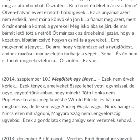
meg az atombombát! Őszintén… Ki a fenét érdekel már ez a téma?
Ötven-hatvan évvel ezelőtti hőbörgések… Ez az anyámat azért
nem érdekli, mert már a könyökén jön ki, a fiamat meg azért, mert
ő már ennek a kornak a gyereke! Még iskolába se járt, de már
bármit letöltött a netről! Őt már csak az érdekelné igazán, hogy a
kezetlen, lábatlan csávó hogyan csinálta a gyereket… Erre
megvenné a jegyet… De arra, hogy végignézze azt a nyüglődést,
aminek ráadásul már az elején tudhatja a végét… Soha… És én nem
is tudok megneheztelni rá… Őszintén… Ez van…
(2014. szeptember 10.)
Megöltek egy lányt…
– Ezek nem érvek,
kérlek… Ezek tények, amelyeket össze lehet vetni egymással, de
ugye, egyetértünk abban, hogy minek? Tóth Ilonka nem
Popiełuszko atya, még kevésbé Witold Pilecki, és hát már
megbocsáss, de te sem vagy Andzej Wajda vagy… Nincs harag?…
Nincs ezen mit rágódni, Magyarország nem Lengyelország
ugyebár… Ezek a gondolatok meg amúgy sem vezetnek sehová…
(2014. december 9.) Jó napot… Verebes Ernő dramaturg vagyok,