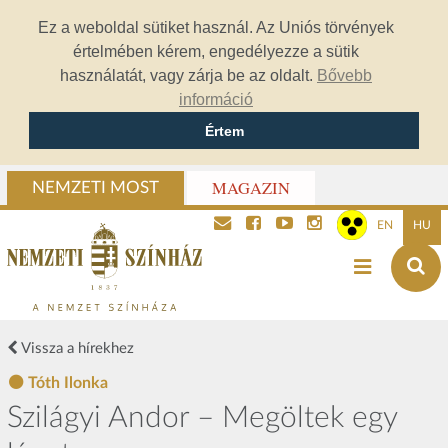
Ez a weboldal sütiket használ. Az Uniós törvények
értelmében kérem, engedélyezze a sütik
használatát, vagy zárja be az oldalt.
Bővebb
információ
Értem
MAGAZIN
NEMZETI MOST
EN
HU
Vissza a hírekhez
Tóth Ilonka
Szilágyi Andor – Megöltek egy