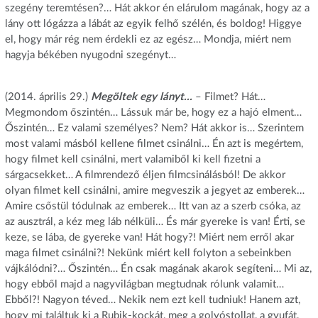
szegény teremtésen?… Hát akkor én elárulom magának, hogy az a
lány ott lógázza a lábát az egyik felhő szélén, és boldog! Higgye
el, hogy már rég nem érdekli ez az egész… Mondja, miért nem
hagyja békében nyugodni szegényt…
(2014. április 29.)
Megöltek egy lányt…
– Filmet? Hát…
Megmondom őszintén… Lássuk már be, hogy ez a hajó elment…
Őszintén… Ez valami személyes? Nem? Hát akkor is… Szerintem
most valami másból kellene filmet csinálni… Én azt is megértem,
hogy filmet kell csinálni, mert valamiből ki kell fizetni a
sárgacsekket… A filmrendező éljen filmcsinálásból! De akkor
olyan filmet kell csinálni, amire megveszik a jegyet az emberek…
Amire csőstül tódulnak az emberek… Itt van az a szerb csóka, az
az ausztrál, a kéz meg láb nélküli… És már gyereke is van! Érti, se
keze, se lába, de gyereke van! Hát hogy?! Miért nem erről akar
maga filmet csinálni?! Nekünk miért kell folyton a sebeinkben
vájkálódni?… Őszintén… Én csak magának akarok segíteni… Mi az,
hogy ebből majd a nagyvilágban megtudnak rólunk valamit…
Ebből?! Nagyon téved… Nekik nem ezt kell tudniuk! Hanem azt,
hogy mi találtuk ki a Rubik-kockát, meg a golyóstollat, a gyufát,