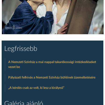
Legfrissebb
A Nemzeti Színház a mai nappal takarékossági intézkedéseket
vezet be
Pályázati felhívás a Nemzeti Színház büféinek üzemeltetésére
„A kérdés csak az volt, ki lesz a királynő”
Galéria ajánló