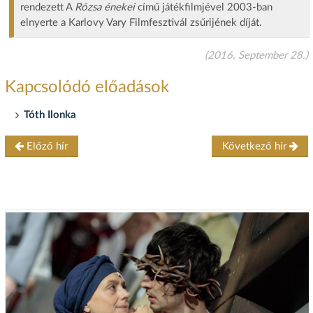
rendezett A
Rózsa énekei
című játékfilmjével 2003-ban
elnyerte a Karlovy Vary Filmfesztivál zsűrijének díját.
(2016. September 28.)
Kapcsolódó előadások
Tóth Ilonka
Előző hír
Következő hír