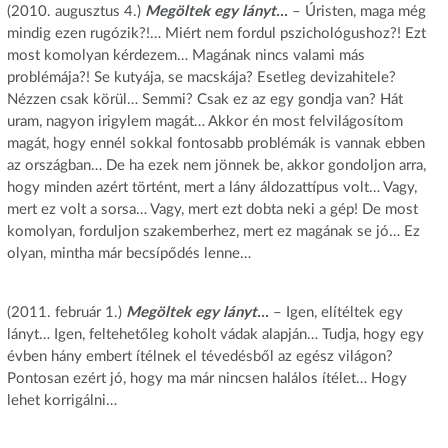
(2010. augusztus 4.)
Megöltek egy lányt…
– Úristen, maga még
mindig ezen rugózik?!… Miért nem fordul pszichológushoz?! Ezt
most komolyan kérdezem… Magának nincs valami más
problémája?! Se kutyája, se macskája? Esetleg devizahitele?
Nézzen csak körül… Semmi? Csak ez az egy gondja van? Hát
uram, nagyon irigylem magát… Akkor én most felvilágosítom
magát, hogy ennél sokkal fontosabb problémák is vannak ebben
az országban… De ha ezek nem jönnek be, akkor gondoljon arra,
hogy minden azért történt, mert a lány áldozattípus volt… Vagy,
mert ez volt a sorsa… Vagy, mert ezt dobta neki a gép! De most
komolyan, forduljon szakemberhez, mert ez magának se jó… Ez
olyan, mintha már becsípődés lenne…
(2011. február 1.)
Megöltek egy lányt…
– Igen, elítéltek egy
lányt… Igen, feltehetőleg koholt vádak alapján… Tudja, hogy egy
évben hány embert ítélnek el tévedésből az egész világon?
Pontosan ezért jó, hogy ma már nincsen halálos ítélet… Hogy
lehet korrigálni…