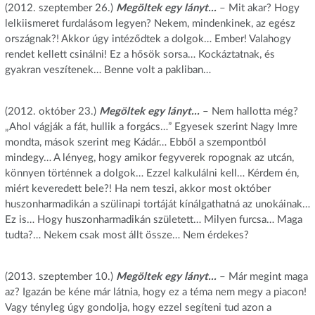
(2012. szeptember 26.)
Megöltek egy lányt…
– Mit akar? Hogy
lelkiismeret furdalásom legyen? Nekem, mindenkinek, az egész
országnak?! Akkor úgy intéződtek a dolgok… Ember! Valahogy
rendet kellett csinálni! Ez a hősök sorsa… Kockáztatnak, és
gyakran veszítenek… Benne volt a pakliban…
(2012. október 23.)
Megöltek egy lányt…
– Nem hallotta még?
„Ahol vágják a fát, hullik a forgács…” Egyesek szerint Nagy Imre
mondta, mások szerint meg Kádár… Ebből a szempontból
mindegy… A lényeg, hogy amikor fegyverek ropognak az utcán,
könnyen történnek a dolgok… Ezzel kalkulálni kell… Kérdem én,
miért keveredett bele?! Ha nem teszi, akkor most október
huszonharmadikán a szülinapi tortáját kínálgathatná az unokáinak…
Ez is… Hogy huszonharmadikán született… Milyen furcsa… Maga
tudta?… Nekem csak most állt össze… Nem érdekes?
(2013. szeptember 10.)
Megöltek egy lányt…
– Már megint maga
az? Igazán be kéne már látnia, hogy ez a téma nem megy a piacon!
Vagy tényleg úgy gondolja, hogy ezzel segíteni tud azon a