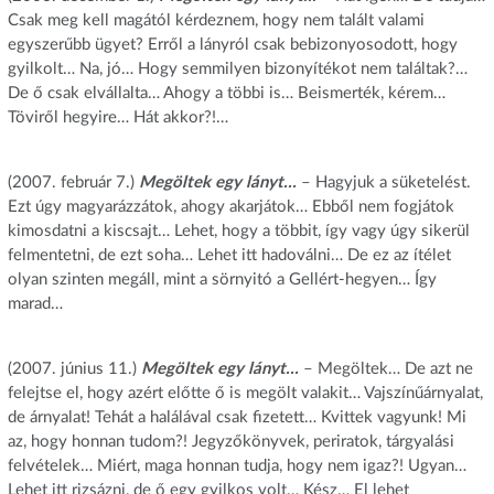
Csak meg kell magától kérdeznem, hogy nem talált valami
egyszerűbb ügyet? Erről a lányról csak bebizonyosodott, hogy
gyilkolt… Na, jó… Hogy semmilyen bizonyítékot nem találtak?…
De ő csak elvállalta… Ahogy a többi is… Beismerték, kérem…
Töviről hegyire… Hát akkor?!…
(2007. február 7.)
Megöltek egy lányt…
– Hagyjuk a süketelést.
Ezt úgy magyarázzátok, ahogy akarjátok… Ebből nem fogjátok
kimosdatni a kiscsajt… Lehet, hogy a többit, így vagy úgy sikerül
felmentetni, de ezt soha… Lehet itt hadoválni… De ez az ítélet
olyan szinten megáll, mint a sörnyitó a Gellért-hegyen… Így
marad…
(2007. június 11.)
Megöltek egy lányt…
– Megöltek… De azt ne
felejtse el, hogy azért előtte ő is megölt valakit… Vajszínűárnyalat,
de árnyalat! Tehát a halálával csak fizetett… Kvittek vagyunk! Mi
az, hogy honnan tudom?! Jegyzőkönyvek, periratok, tárgyalási
felvételek… Miért, maga honnan tudja, hogy nem igaz?! Ugyan…
Lehet itt rizsázni, de ő egy gyilkos volt… Kész… El lehet