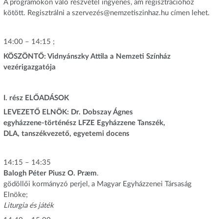
A programokon való részvétel ingyenes, ám regisztrációhoz
kötött. Regisztrálni a szervezés@nemzetiszinhaz.hu címen lehet.
14:00 – 14:15 ;
KÖSZÖNTŐ: Vidnyánszky Attila a Nemzeti Színház
vezérigazgatója
I. rész ELŐADÁSOK
LEVEZETŐ ELNÖK: Dr. Dobszay Ágnes
egyházzene-történész LFZE Egyházzene Tanszék,
DLA, tanszékvezető, egyetemi docens
14:15 – 14:35
Balogh Péter Piusz O. Præm
.
gödöllői kormányzó perjel, a Magyar Egyházzenei Társaság
Elnöke;
Liturgia és játék