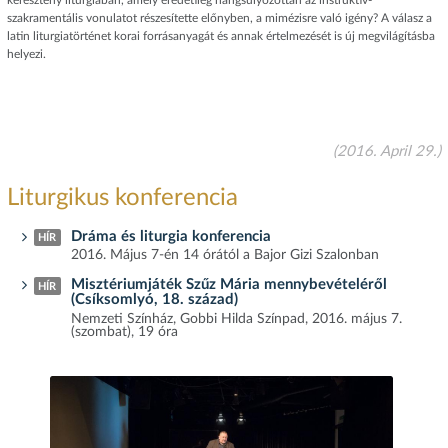
keresztény liturgiában, amely eredetileg hangsúlyozottan az instruktív-
szakramentális vonulatot részesítette előnyben, a mimézisre való igény? A válasz a
latin liturgiatörténet korai forrásanyagát és annak értelmezését is új megvilágításba
helyezi.
(2016. April 29.)
Liturgikus konferencia
Dráma és liturgia konferencia
HÍR
2016. Május 7-én 14 órától a Bajor Gizi Szalonban
Misztériumjáték Szűz Mária mennybevételéről
HÍR
(Csíksomlyó, 18. század)
Nemzeti Színház, Gobbi Hilda Színpad, 2016. május 7.
(szombat), 19 óra