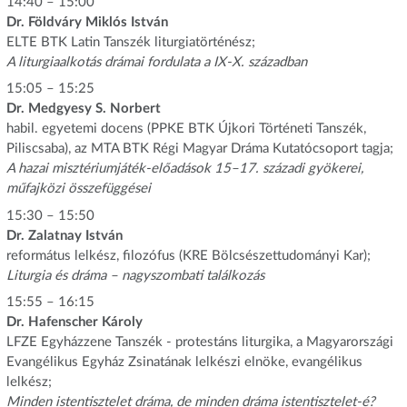
14:40 – 15:00
Dr. Földváry Miklós István
ELTE BTK Latin Tanszék liturgiatörténész;
A liturgiaalkotás drámai fordulata a IX-X. században
15:05 – 15:25
Dr. Medgyesy S. Norbert
habil. egyetemi docens (PPKE BTK Újkori Történeti Tanszék,
Piliscsaba), az MTA BTK Régi Magyar Dráma Kutatócsoport tagja;
A hazai misztériumjáték-előadások 15–17. századi gyökerei,
műfajközi összefüggései
15:30 – 15:50
Dr. Zalatnay István
református lelkész, filozófus (KRE Bölcsészettudományi Kar);
Liturgia és dráma – nagyszombati találkozás
15:55 – 16:15
Dr. Hafenscher Károly
LFZE Egyházzene Tanszék - protestáns liturgika, a Magyarországi
Evangélikus Egyház Zsinatának lelkészi elnöke, evangélikus
lelkész;
Minden istentisztelet dráma, de minden dráma istentisztelet-é?