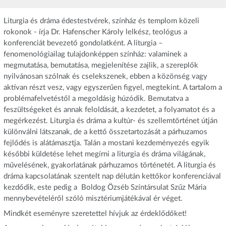
Liturgia és dráma édestestvérek, színház és templom közeli
rokonok - írja Dr. Hafenscher Károly lelkész, teológus a
konferenciát bevezető gondolatként. A liturgia –
fenomenológiailag tulajdonképpen színház: valaminek a
megmutatása, bemutatása, megjelenítése zajlik, a szereplők
nyilvánosan szólnak és cselekszenek, ebben a közönség vagy
aktívan részt vesz, vagy egyszerűen figyel, megtekint. A tartalom a
problémafelvetéstől a megoldásig húzódik. Bemutatva a
feszültségeket és annak feloldását, a kezdetet, a folyamatot és a
megérkezést. Liturgia és dráma a kultúr- és szellemtörténet útján
különválni látszanak, de a kettő összetartozását a párhuzamos
fejlődés is alátámasztja. Talán a mostani kezdeményezés egyik
későbbi küldetése lehet megírni a liturgia és dráma világának,
művelésének, gyakorlatának párhuzamos történetét. A liturgia és
dráma kapcsolatának szentelt nap délután kettőkor konferenciával
kezdődik, este pedig a Boldog Özséb Színtársulat Szűz Mária
mennybevételéről szóló misztériumjátékával ér véget.
Mindkét eseményre szeretettel hívjuk az érdeklődőket!