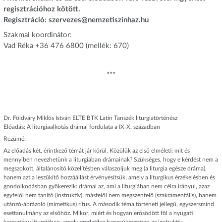
regisztrációhoz kötött.
Regisztráció: szervezes@nemzetiszinhaz.hu
Szakmai koordinátor:
Vad Réka +36 476 6800 (mellék: 670)
***
Dr. Földváry Miklós István ELTE BTK Latin Tanszék liturgiatörténész
Előadás: A liturgiaalkotás drámai fordulata a IX-X. században
Rezümé:
Az előadás két, érintkező témát jár körül. Közülük az első elméleti: mit és
mennyiben nevezhetünk a liturgiában drámainak? Szükséges, hogy e kérdést nem a
megszokott, általánosító közelítésben válaszoljuk meg (a liturgia egésze dráma),
hanem azt a leszűkítő hozzáállást érvényesítsük, amely a liturgikus érzékelésben és
gondolkodásban gyökerezik: drámai az, ami a liturgiában nem célra irányul, azaz
egyfelől nem tanító (instruktív), másfelől nem megszentelő (szakramentális), hanem
utánzó-ábrázoló (mimetikus) rítus. A második téma történeti jellegű, egyszersmind
esettanulmány az elsőhöz. Mikor, miért és hogyan erősödött föl a nyugati