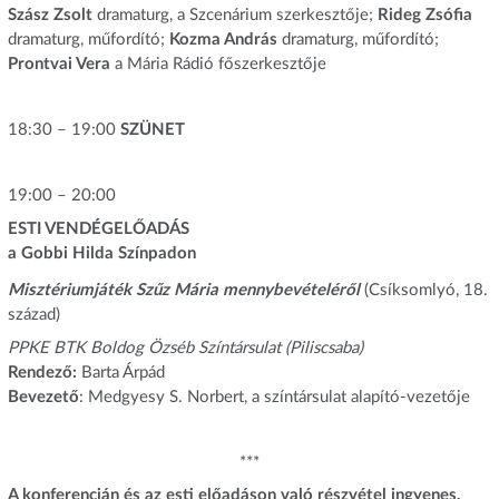
Szász Zsolt
dramaturg, a Szcenárium szerkesztője;
Rideg Zsófia
dramaturg, műfordító;
Kozma András
dramaturg, műfordító;
Prontvai Vera
a Mária Rádió főszerkesztője
18:30 – 19:00
SZÜNET
19:00 – 20:00
ESTI VENDÉGELŐADÁS
a Gobbi Hilda Színpadon
Misztériumjáték Szűz Mária mennybevételéről
(Csíksomlyó, 18.
század)
PPKE BTK Boldog Özséb Színtársulat (Piliscsaba)
Rendező:
Barta Árpád
Bevezető
: Medgyesy S. Norbert, a színtársulat alapító-vezetője
***
A konferencián és az esti előadáson való részvétel ingyenes,