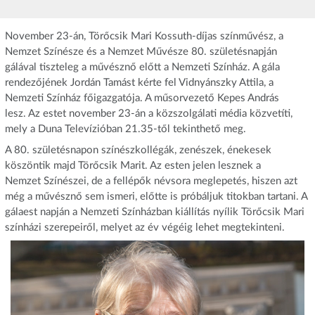
November 23-án, Törőcsik Mari Kossuth-díjas színművész, a
Nemzet Színésze és a Nemzet Művésze 80. születésnapján
gálával tiszteleg a művésznő előtt a Nemzeti Színház. A gála
rendezőjének Jordán Tamást kérte fel Vidnyánszky Attila, a
Nemzeti Színház főigazgatója. A műsorvezető Kepes András
lesz. Az estet november 23-án a közszolgálati média közvetíti,
mely a Duna Televízióban 21.35-től tekinthető meg.
A 80. születésnapon színészkollégák, zenészek, énekesek
köszöntik majd Törőcsik Marit. Az esten jelen lesznek a
Nemzet Színészei, de a fellépők névsora meglepetés, hiszen azt
még a művésznő sem ismeri, előtte is próbáljuk titokban tartani. A
gálaest napján a Nemzeti Színházban kiállítás nyílik Törőcsik Mari
színházi szerepeiről, melyet az év végéig lehet megtekinteni.