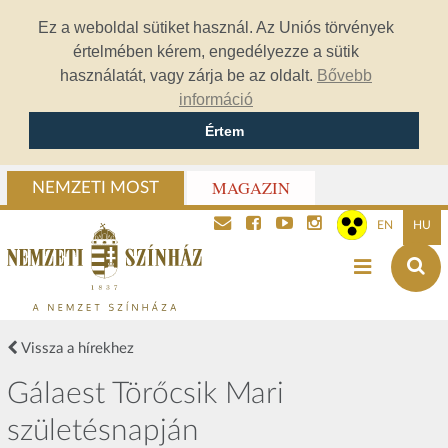
Ez a weboldal sütiket használ. Az Uniós törvények
értelmében kérem, engedélyezze a sütik
használatát, vagy zárja be az oldalt.
Bővebb
információ
Értem
MAGAZIN
NEMZETI MOST
EN
HU
Vissza a hírekhez
Gálaest Törőcsik Mari
születésnapján