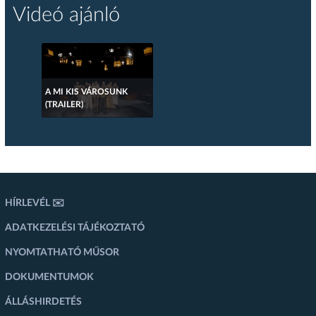
Videó ajánló
A MI KIS VÁROSUNK
(TRAILER)
HÍRLEVÉL ✉️
ADATKEZELÉSI TÁJÉKOZTATÓ
NYOMTATHATÓ MŰSOR
DOKUMENTUMOK
ÁLLÁSHIRDETÉS