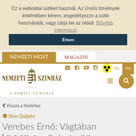
Ez a weboldal sütiket használ. Az Uniós törvények
értelmében kérem, engedélyezze a sütik
használatát, vagy zárja be az oldalt.
Bővebb
információ
Értem
MAGAZIN
NEMZETI MOST
EN
HU
Vissza a hírekhez
Don Quijote
Verebes Ernő: Vágtában