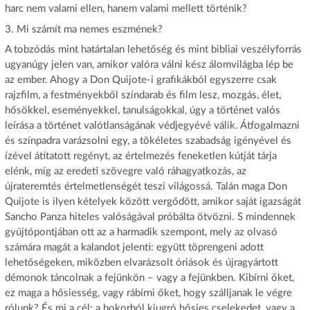
harc nem valami ellen, hanem valami mellett történik?
3. Mi számít ma nemes eszmének?
A tobzódás mint határtalan lehetőség és mint bibliai veszélyforrás
ugyanúgy jelen van, amikor valóra válni kész álomvilágba lép be
az ember. Ahogy a Don Quijote-i grafikákból egyszerre csak
rajzfilm, a festményekből színdarab és film lesz, mozgás, élet,
hősökkel, eseményekkel, tanulságokkal, úgy a történet valós
leírása a történet valótlanságának védjegyévé válik. Átfogalmazni
és színpadra varázsolni egy, a tökéletes szabadság igényével és
ízével átitatott regényt, az értelmezés feneketlen kútját tárja
elénk, míg az eredeti szövegre való ráhagyatkozás, az
újrateremtés értelmetlenségét teszi világossá. Talán maga Don
Quijote is ilyen kételyek között vergődött, amikor saját igazságát
Sancho Panza hiteles valóságával próbálta ötvözni. S mindennek
gyújtópontjában ott az a harmadik szempont, mely az olvasó
számára magát a kalandot jelenti: együtt töprengeni adott
lehetőségeken, miközben elvarázsolt óriások és újragyártott
démonok táncolnak a fejünkön – vagy a fejünkben. Kibírni őket,
ez maga a hősiesség, vagy rábírni őket, hogy szálljanak le végre
rólunk? És mi a cél: a bokorból kiugró hősies cselekedet, vagy a