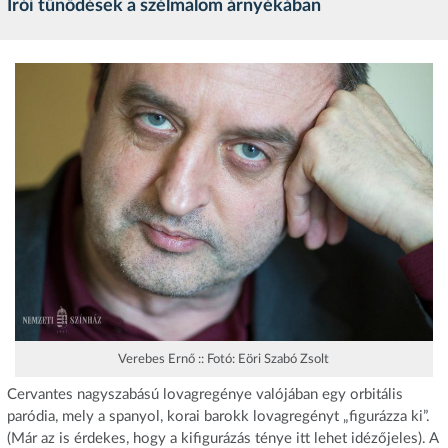
Írói tűnődések a szélmalom árnyékában
Verebes Ernő :: Fotó: Eöri Szabó Zsolt
Cervantes nagyszabású lovagregénye valójában egy orbitális
paródia, mely a spanyol, korai barokk lovagregényt „figurázza ki”.
(Már az is érdekes, hogy a kifigurázás ténye itt lehet idézőjeles). A