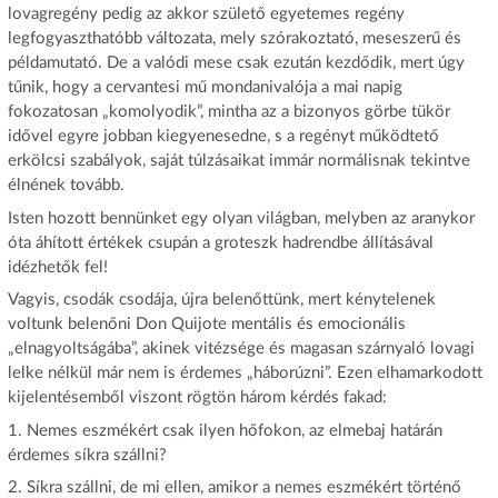
lovagregény pedig az akkor születő egyetemes regény
legfogyaszthatóbb változata, mely szórakoztató, meseszerű és
példamutató. De a valódi mese csak ezután kezdődik, mert úgy
tűnik, hogy a cervantesi mű mondanivalója a mai napig
fokozatosan „komolyodik”, mintha az a bizonyos görbe tükör
idővel egyre jobban kiegyenesedne, s a regényt működtető
erkölcsi szabályok, saját túlzásaikat immár normálisnak tekintve
élnének tovább.
Isten hozott bennünket egy olyan világban, melyben az aranykor
óta áhított értékek csupán a groteszk hadrendbe állításával
idézhetők fel!
Vagyis, csodák csodája, újra belenőttünk, mert kénytelenek
voltunk belenőni Don Quijote mentális és emocionális
„elnagyoltságába”, akinek vitézsége és magasan szárnyaló lovagi
lelke nélkül már nem is érdemes „háborúzni”. Ezen elhamarkodott
kijelentésemből viszont rögtön három kérdés fakad:
1. Nemes eszmékért csak ilyen hőfokon, az elmebaj határán
érdemes síkra szállni?
2. Síkra szállni, de mi ellen, amikor a nemes eszmékért történő