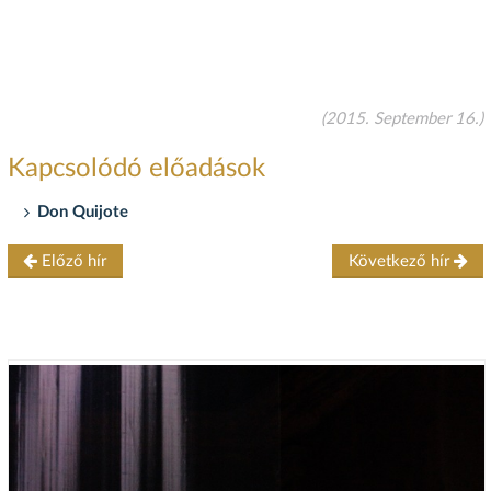
(2015. September 16.)
Kapcsolódó előadások
Don Quijote
Előző hír
Következő hír