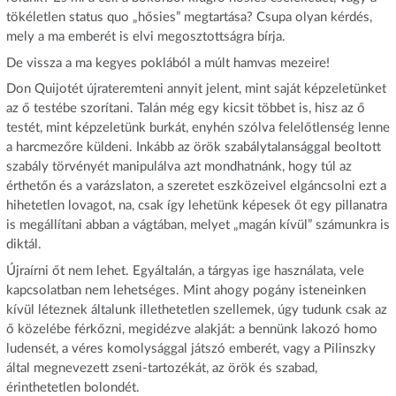
tökéletlen status quo „hősies” megtartása? Csupa olyan kérdés,
mely a ma emberét is elvi megosztottságra bírja.
De vissza a ma kegyes poklából a múlt hamvas mezeire!
Don Quijotét újrateremteni annyit jelent, mint saját képzeletünket
az ő testébe szorítani. Talán még egy kicsit többet is, hisz az ő
testét, mint képzeletünk burkát, enyhén szólva felelőtlenség lenne
a harcmezőre küldeni. Inkább az örök szabálytalansággal beoltott
szabály törvényét manipulálva azt mondhatnánk, hogy túl az
érthetőn és a varázslaton, a szeretet eszközeivel elgáncsolni ezt a
hihetetlen lovagot, na, csak így lehetünk képesek őt egy pillanatra
is megállítani abban a vágtában, melyet „magán kívül” számunkra is
diktál.
Újraírni őt nem lehet. Egyáltalán, a tárgyas ige használata, vele
kapcsolatban nem lehetséges. Mint ahogy pogány isteneinken
kívül léteznek általunk illethetetlen szellemek, úgy tudunk csak az
ő közelébe férkőzni, megidézve alakját: a bennünk lakozó homo
ludensét, a véres komolysággal játszó emberét, vagy a Pilinszky
által megnevezett zseni-tartozékát, az örök és szabad,
érinthetetlen bolondét.