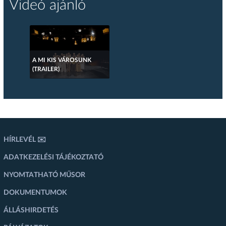
Videó ajánló
A MI KIS VÁROSUNK
(TRAILER)
HÍRLEVÉL ✉️
ADATKEZELÉSI TÁJÉKOZTATÓ
NYOMTATHATÓ MŰSOR
DOKUMENTUMOK
ÁLLÁSHIRDETÉS