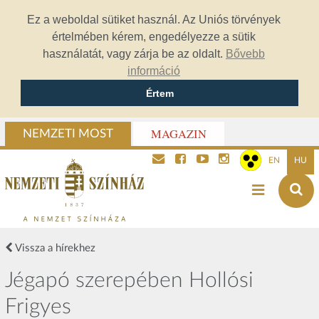
Ez a weboldal sütiket használ. Az Uniós törvények
értelmében kérem, engedélyezze a sütik
használatát, vagy zárja be az oldalt.
Bővebb
információ
Értem
MAGAZIN
NEMZETI MOST
EN
HU
Vissza a hírekhez
Jégapó szerepében Hollósi
Frigyes