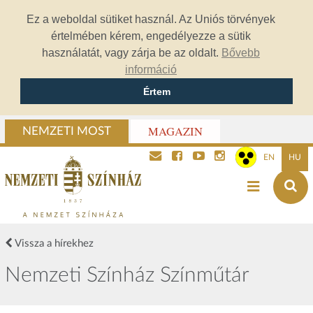
Ez a weboldal sütiket használ. Az Uniós törvények
értelmében kérem, engedélyezze a sütik
használatát, vagy zárja be az oldalt.
Bővebb
információ
Értem
MAGAZIN
NEMZETI MOST
EN
HU
Vissza a hírekhez
Nemzeti Színház Színműtár