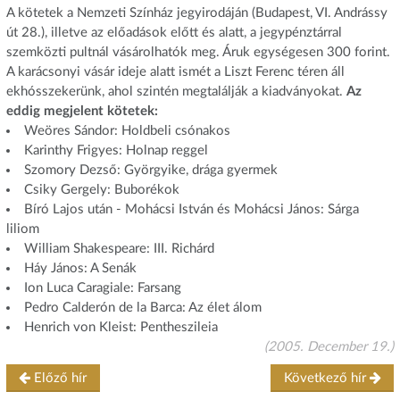
A kötetek a Nemzeti Színház jegyirodáján (Budapest, VI. Andrássy
út 28.), illetve az előadások előtt és alatt, a jegypénztárral
szemközti pultnál vásárolhatók meg. Áruk egységesen 300 forint.
A karácsonyi vásár ideje alatt ismét a Liszt Ferenc téren áll
ekhósszekerünk, ahol szintén megtalálják a kiadványokat.
Az
eddig megjelent kötetek:
Weöres Sándor: Holdbeli csónakos
Karinthy Frigyes: Holnap reggel
Szomory Dezső: Györgyike, drága gyermek
Csiky Gergely: Buborékok
Bíró Lajos után - Mohácsi István és Mohácsi János: Sárga
liliom
William Shakespeare: III. Richárd
Háy János: A Senák
Ion Luca Caragiale: Farsang
Pedro Calderón de la Barca: Az élet álom
Henrich von Kleist: Pentheszileia
(2005. December 19.)
Előző hír
Következő hír