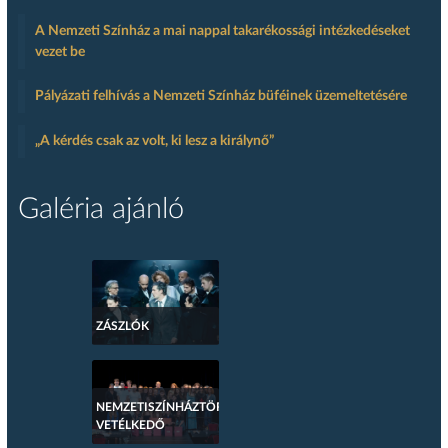
A Nemzeti Színház a mai nappal takarékossági intézkedéseket
vezet be
Pályázati felhívás a Nemzeti Színház büféinek üzemeltetésére
„A kérdés csak az volt, ki lesz a királynő”
Galéria ajánló
ZÁSZLÓK
NEMZETISZÍNHÁZTÖRTÉNETI
VETÉLKEDŐ