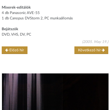
Mixerek-editálók
4 db Panasonic AVE-55
1 db Canopus DVStorm 2, PC munkaállomás
Bejátszók
DVD, VHS, DV, PC
(2005. May 19.)
Előző hír
Következő hír