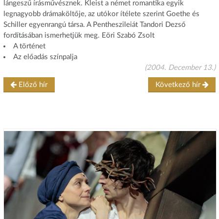
lángeszű írásművésznek. Kleist a német romantika egyik
legnagyobb drámaköltője, az utókor ítélete szerint Goethe és
Schiller egyenrangú társa. A Pentheszileiát Tandori Dezső
fordításában ismerhetjük meg. Eöri Szabó Zsolt
A történet
Az előadás színpalja
(2004. December 13.)
Előző hír
Következő hír