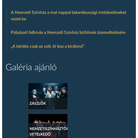
A Nemzeti Színház a mai nappal takarékossági intézkedéseket
vezet be
Pályázati felhívás a Nemzeti Színház büféinek üzemeltetésére
„A kérdés csak az volt, ki lesz a királynő”
Galéria ajánló
ZÁSZLÓK
NEMZETISZÍNHÁZTÖRTÉNETI
VETÉLKEDŐ