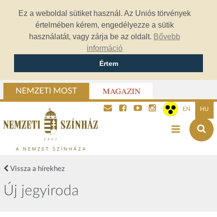
Ez a weboldal sütiket használ. Az Uniós törvények
értelmében kérem, engedélyezze a sütik
használatát, vagy zárja be az oldalt.
Bővebb
információ
Értem
MAGAZIN
NEMZETI MOST
EN
HU
Vissza a hírekhez
Új jegyiroda