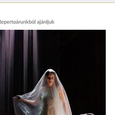
Repertoárunkból ajánljuk