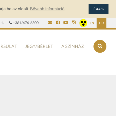
rja be az oldalt.
Bővebb információ
Értem
 1.
+361/476-6800
EN
HU
ÁRSULAT
JEGY/BÉRLET
A SZÍNHÁZ