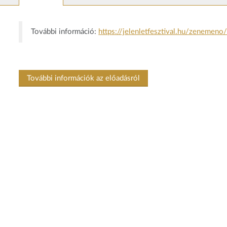
További információ:
https://jelenletfesztival.hu/zenemeno
További információk az előadásról