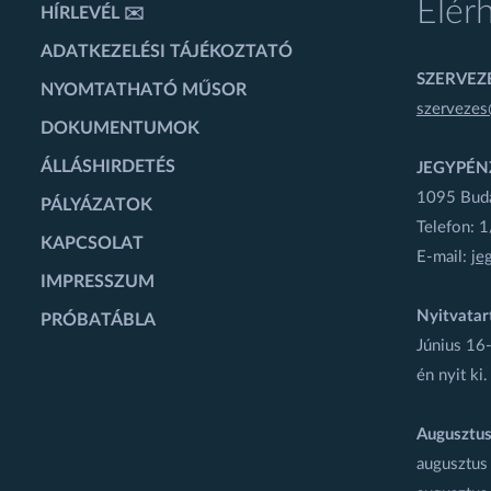
Elér
HÍRLEVÉL ✉️
ADATKEZELÉSI TÁJÉKOZTATÓ
SZERVEZÉ
NYOMTATHATÓ MŰSOR
szervezes
DOKUMENTUMOK
ÁLLÁSHIRDETÉS
JEGYPÉN
1095 Budap
PÁLYÁZATOK
Telefon: 
KAPCSOLAT
E-mail:
je
IMPRESSZUM
Nyitvatar
PRÓBATÁBLA
Június 16-
én nyit ki.
Augusztus
augusztus