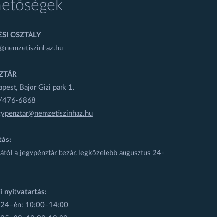
hetőségek
SI OSZTÁLY
@nemzetiszinhaz.hu
ZTÁR
est, Bajor Gizi park 1.
1/476-6868
gypenztar@nemzetiszinhaz.hu
tás:
ától a jegypénztár bezár, legközelebb augusztus 24-
i nyitvatartás:
 24–én: 10:00–14:00