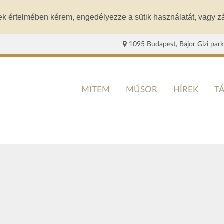
ek értelmében kérem, engedélyezze a sütik használatát, vagy zá
1095 Budapest, Bajor Gizi park
MITEM
MŰSOR
HÍREK
T