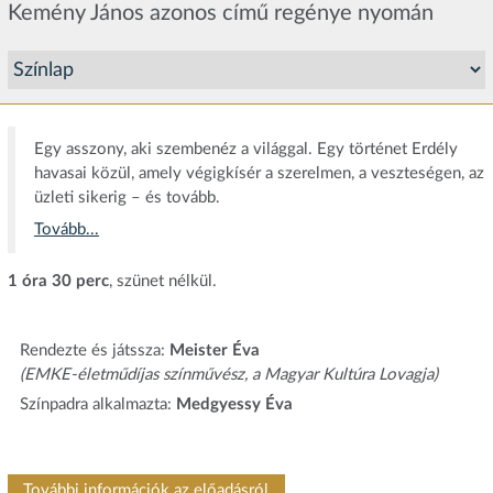
Kemény János azonos című regénye nyomán
Egy asszony, aki szembenéz a világgal. Egy történet Erdély
havasai közül, amely végigkísér a szerelmen, a veszteségen, az
üzleti sikerig – és tovább.
Tovább...
1 óra 30 perc
, szünet nélkül.
Rendezte és játssza:
Meister Éva
(EMKE-életműdíjas színművész, a Magyar Kultúra Lovagja)
Színpadra alkalmazta:
Medgyessy Éva
További információk az előadásról