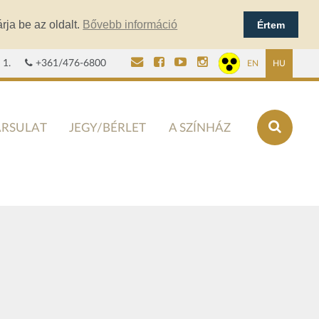
rja be az oldalt.
Bővebb információ
Értem
 1.
+361/476-6800
EN
HU
ÁRSULAT
JEGY/BÉRLET
A SZÍNHÁZ