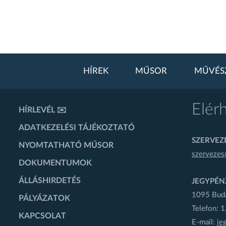
HÍREK
MŰSOR
MŰVÉS
Elér
HÍRLEVÉL ✉️
ADATKEZELÉSI TÁJÉKOZTATÓ
SZERVEZÉ
NYOMTATHATÓ MŰSOR
szervezes
DOKUMENTUMOK
ÁLLÁSHIRDETÉS
JEGYPÉN
1095 Budap
PÁLYÁZATOK
Telefon: 
KAPCSOLAT
E-mail:
je