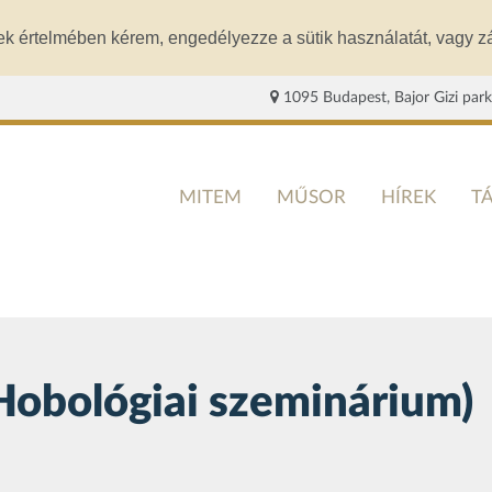
ek értelmében kérem, engedélyezze a sütik használatát, vagy zá
1095 Budapest, Bajor Gizi park
MITEM
MŰSOR
HÍREK
T
bológiai szeminárium)