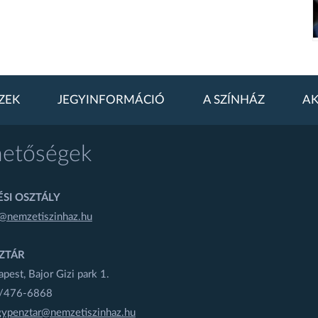
ZEK
JEGYINFORMÁCIÓ
A SZÍNHÁZ
AK
hetőségek
SI OSZTÁLY
@nemzetiszinhaz.hu
ZTÁR
est, Bajor Gizi park 1.
1/476-6868
gypenztar@nemzetiszinhaz.hu