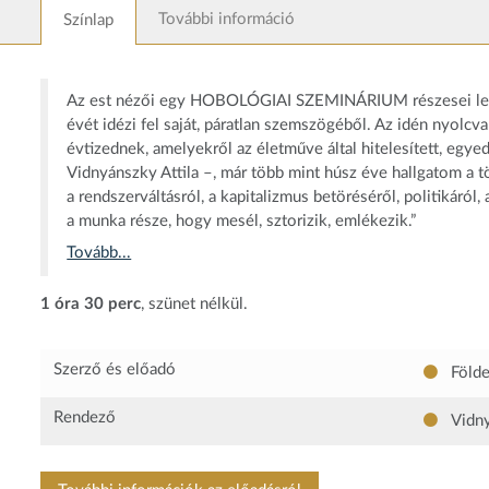
További információ
Színlap
Az est nézői egy HOBOLÓGIAI SZEMINÁRIUM részesei leszn
évét idézi fel saját, páratlan szemszögéből. Az idén nyol
évtizednek, amelyekről az életműve által hitelesített, eg
Vidnyánszky Attila –, már több mint húsz éve hallgatom a tö
a rendszerváltásról, a kapitalizmus betöréséről, politikáról,
a munka része, hogy mesél, sztorizik, emlékezik.”
Tovább...
1 óra 30 perc
, szünet nélkül.
Szerző és előadó
Föld
Rendező
Vidny