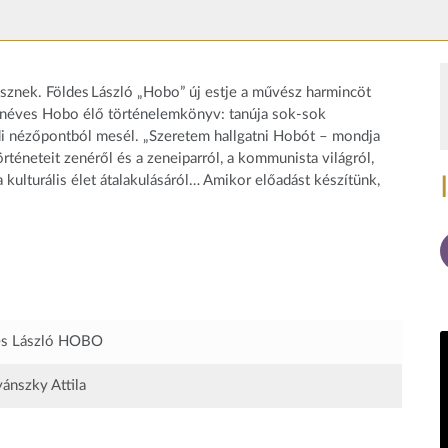
ek. Földes László „Hobo” új estje a művész harmincöt
cvanéves Hobo élő történelemkönyv: tanúja sok-sok
yedi nézőpontból mesél. „Szeretem hallgatni Hobót – mondja
rténeteit zenéről és a zeneiparról, a kommunista világról,
 a kulturális élet átalakulásáról… Amikor előadást készítünk,
es László HOBO
ánszky Attila