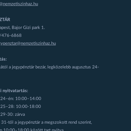
@nemzetiszinhaz.hu
ZTÁR
est, Bajor Gizi park 1.
1/476-6868
gypenztar@nemzetiszinhaz.hu
tás:
ától a jegypénztár bezár, legközelebb augusztus 24-
i nyitvatartás:
 24–én: 10:00–14:00
 25–28: 10:00-18:00
 29-30: zárva
31-től a jegypénztár a megszokott rend szerint,
p 10:00–18:00 között tart nyitva.