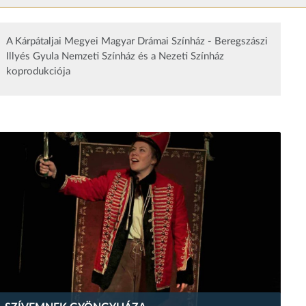
A Kárpátaljai Megyei Magyar Drámai Színház - Beregszászi
Illyés Gyula Nemzeti Színház és a Nezeti Színház
koprodukciója