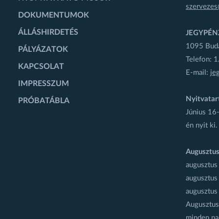
szervezes
DOKUMENTUMOK
ÁLLÁSHIRDETÉS
JEGYPÉN
1095 Budap
PÁLYÁZATOK
Telefon: 
KAPCSOLAT
E-mail:
je
IMPRESSZUM
Nyitvatar
PRÓBATÁBLA
Június 16-
én nyit ki.
Augusztus
augusztus
augusztus
augusztus
Augusztus 
minden na