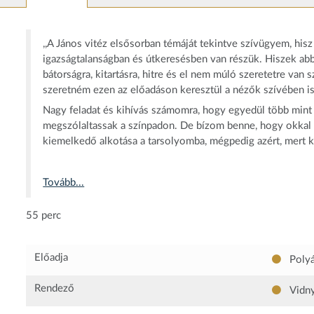
,,A János vitéz elsősorban témáját tekintve szívügyem, hi
igazságtalanságban és útkeresésben van részük. Hiszek ab
bátorságra, kitartásra, hitre és el nem múló szeretetre van 
szeretném ezen az előadáson keresztül a nézők szívében is 
Nagy feladat és kihívás számomra, hogy egyedül több mint t
megszólaltassak a színpadon. De bízom benne, hogy okkal 
kiemelkedő alkotása a tarsolyomba, mégpedig azért, mert 
Tovább...
55 perc
Előadja
Polyá
Rendező
Vidny