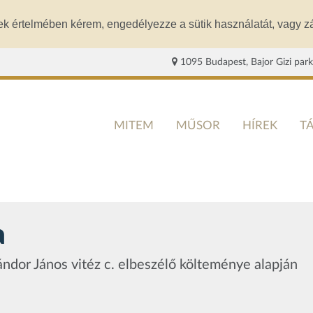
ek értelmében kérem, engedélyezze a sütik használatát, vagy zá
1095 Budapest, Bajor Gizi park
MITEM
MŰSOR
HÍREK
T
a
dor János vitéz c. elbeszélő költeménye alapján