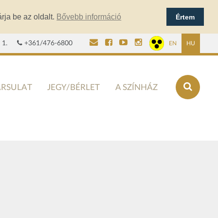
rja be az oldalt.
Bővebb információ
Értem
 1.
+361/476-6800
EN
HU
ÁRSULAT
JEGY/BÉRLET
A SZÍNHÁZ