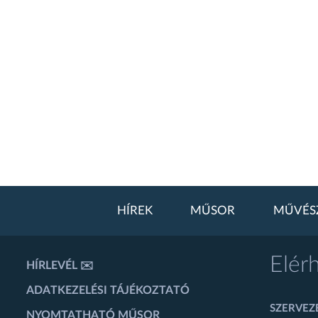
HÍREK
MŰSOR
MŰVÉS
Elér
HÍRLEVÉL ✉️
ADATKEZELÉSI TÁJÉKOZTATÓ
SZERVEZÉ
NYOMTATHATÓ MŰSOR