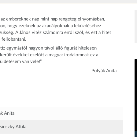
sz az embereknek nap mint nap rengeteg elnyomásban,
ban, hogy ezeknek az akadályoknak a leküzdéséhez
szükség. A János vitéz számomra erről szól, és ezt a hitet
fellobantani.
íz egymástól nagyon távol álló figurát hitelesen
került évekkel ezelőtt a magyar irodalomnak ez a
küldetésem van vele!”
Polyák Anita
k Anita
ánszky Attila