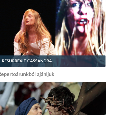
RESURREXIT CASSANDRA
Repertoárunkból ajánljuk