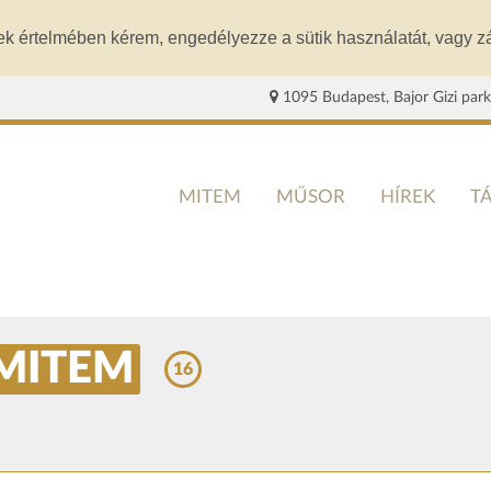
ek értelmében kérem, engedélyezze a sütik használatát, vagy zá
1095 Budapest, Bajor Gizi park
MITEM
MŰSOR
HÍREK
T
MITEM
16