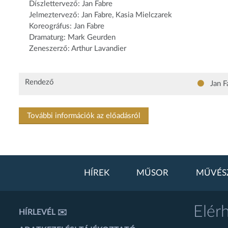
Díszlettervező: Jan Fabre
Jelmeztervező: Jan Fabre, Kasia Mielczarek
Koreográfus: Jan Fabre
Dramaturg: Mark Geurden
Zeneszerző: Arthur Lavandier
Rendező
Jan F
További információk az előadásról
HÍREK
MŰSOR
MŰVÉS
Elér
HÍRLEVÉL ✉️