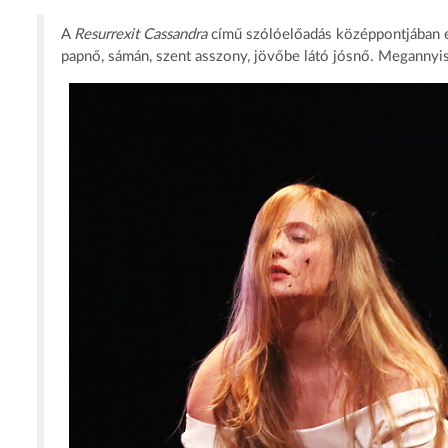
A
Resurrexit Cassandra
című szólóelőadás középpontjában e
papnő, sámán, szent asszony, jövőbe látó jósnő. Megannyis