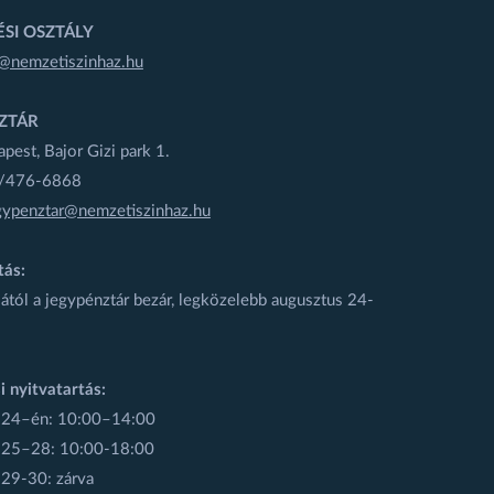
SI OSZTÁLY
@nemzetiszinhaz.hu
ZTÁR
est, Bajor Gizi park 1.
1/476-6868
gypenztar@nemzetiszinhaz.hu
tás:
ától a jegypénztár bezár, legközelebb augusztus 24-
i nyitvatartás:
 24–én: 10:00–14:00
 25–28: 10:00-18:00
 29-30: zárva