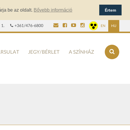
rja be az oldalt.
Bővebb információ
Értem
 1.
+361/476-6800
EN
HU
ÁRSULAT
JEGY/BÉRLET
A SZÍNHÁZ