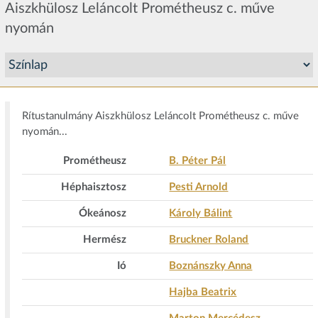
Aiszkhülosz Leláncolt Prométheusz c. műve
nyomán
Rítustanulmány Aiszkhülosz Leláncolt Prométheusz c. műve
nyomán...
Prométheusz
B. Péter Pál
Héphaisztosz
Pesti Arnold
Ókeánosz
Károly Bálint
Hermész
Bruckner Roland
Ió
Boznánszky Anna
Hajba Beatrix