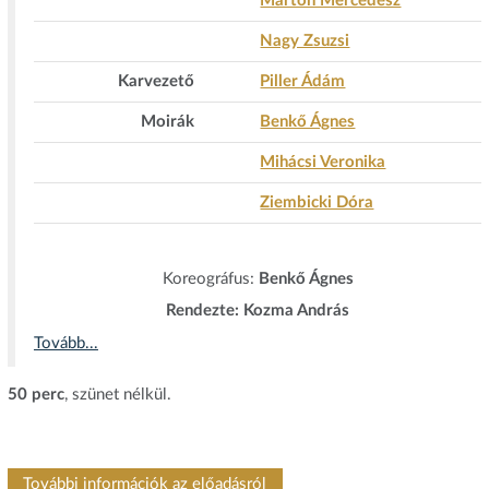
Marton Mercédesz
Nagy Zsuzsi
Karvezető
Piller Ádám
Moirák
Benkő Ágnes
Mihácsi Veronika
Ziembicki Dóra
Koreográfus:
Benkő Ágnes
Rendezte: Kozma András
Tovább...
50 perc
, szünet nélkül.
További információk az előadásról