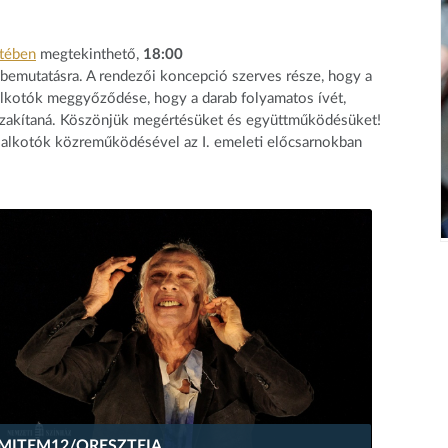
tében
megtekinthető,
18:00
bemutatásra. A rendezői koncepció szerves része, hogy a
 alkotók meggyőződése, hogy a darab folyamatos ívét,
gszakítaná. Köszönjük megértésüket és együttműködésüket!
az alkotók közreműködésével az I. emeleti előcsarnokban
MITEM12/ORESZTEIA