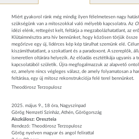
Miért gyakorol ránk még mindig ilyen félelmetesen nagy hatás
szükségünk van a mítoszokkal való mélyebb kapcsolatra. Az
Or
idézi elénk, rettegést kelt, feltárja a megzabolázhatatlant, az
Klütaimnésztra arra hív bennünket, hogy közösen törjük össze a
megőrizve egy új, lidérces kép kép tárulhat szemünk elé. Célu
kiszámíthatatlant, a szokatlant és a paradoxont. A szereplők, 
ismeretlen oltárára helyezik. Az előadás esztétikája ugyanis a 
kapcsolatából születik. Újra megfogalmazzuk az alapvető ontoló
ez, amelyre nincs végleges válasz, de amely folyamatosan a ha
feltárása, egy új mítosz rekonstrukciója felé terel bennünket.
Theodórosz Terzopulosz
2025. május 9., 18 óra, Nagyszínpad
Görög Nemzeti Színház, Athén, Görögország
Aiszkülosz: Oreszteia
Rendező: Theodórosz Terzopulosz
Görög nyelven magyar és angol felirattal