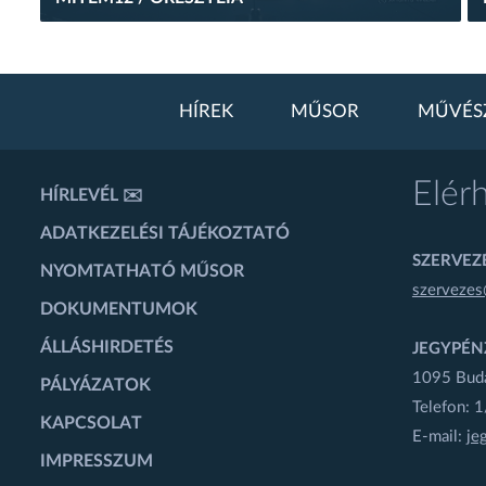
HÍREK
MŰSOR
MŰVÉS
Elér
HÍRLEVÉL ✉️
ADATKEZELÉSI TÁJÉKOZTATÓ
SZERVEZÉ
NYOMTATHATÓ MŰSOR
szervezes
DOKUMENTUMOK
ÁLLÁSHIRDETÉS
JEGYPÉN
1095 Budap
PÁLYÁZATOK
Telefon: 
KAPCSOLAT
E-mail:
je
IMPRESSZUM