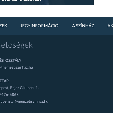
ZEK
JEGYINFORMÁCIÓ
A SZÍNHÁZ
AK
hetőségek
SI OSZTÁLY
@nemzetiszinhaz.hu
ZTÁR
est, Bajor Gizi park 1.
1/476-6868
gypenztar@nemzetiszinhaz.hu