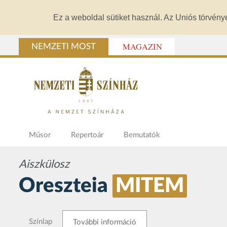
Ez a weboldal sütiket használ. Az Uniós törvény
MAGAZIN
NEMZETI MOST
Műsor
Repertoár
Bemutatók
Aiszkülosz
Oreszteia
MITEM
Színlap
További információ