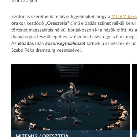
3 óra 20 perc
Ezúton is szeretnénk felhívni figyelmüket, hogy a
MITEM kere
órakor
kezdődő
„Oreszteia”
című előadás
szünet nélkül
kerül 
történet megszakítás nélkül bontakozzon ki a nézők előtt. Az
dramaturgiai feszültséget és az érzelmi hatást egy szünet me
Az
előadás
után
közönségtalálkozó
t tartunk a színészek és 
Szabó Réka dramaturg vezetésével.
MITEM12 / ORESZTEIA