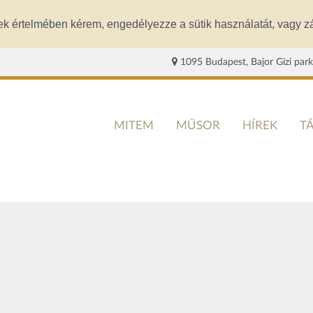
ek értelmében kérem, engedélyezze a sütik használatát, vagy zá
1095 Budapest, Bajor Gizi park
MITEM
MŰSOR
HÍREK
T