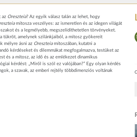
t az
Oreszteia
? Az egyik válasz talán az lehet, hogy
eszteia
mítosza veszélyes: az ismeretlen és az idegen világát
 erőszakot és a legmélyebb, megszelídíthetetlen törvényeket.
 tükröt, amelynek szilánkjaiból, a mítosz gyökereit
nk mélyre ásni az
Oreszteia
mítoszában, kutatni a
állandó kérdéseket és dilemmákat megfogalmazva, testüket az
test és a mítosz, az idő és az emlékezet dinamikus
giai kérdést: „Miről is szól ez valójában?” Egy olyan kérdés
ngok, a szavak, az emberi rejtély többdimenziós voltának
G