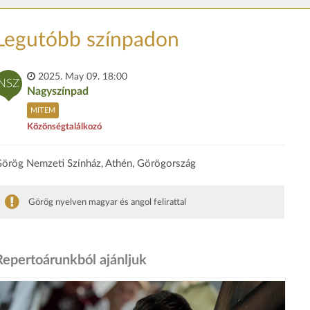
Legutóbb színpadon
2025. May 09. 18:00
NSZ
Nagyszínpad
MITEM
Közönségtalálkozó
örög Nemzeti Színház, Athén, Görögország
Görög nyelven magyar és angol felirattal
Repertoárunkból ajánljuk