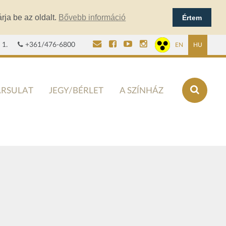
rja be az oldalt.
Bővebb információ
Értem
 1.
+361/476-6800
EN
HU
ÁRSULAT
JEGY/BÉRLET
A SZÍNHÁZ