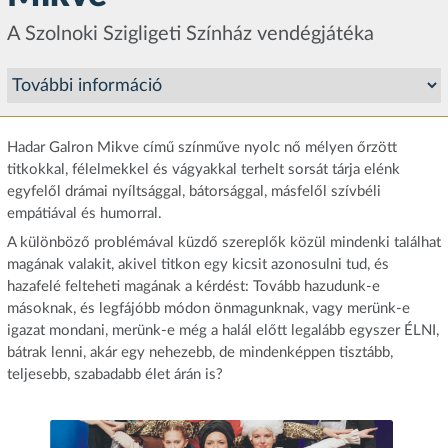
A Szolnoki Szigligeti Színház vendégjátéka
Hadar Galron Mikve című színműve nyolc nő mélyen őrzött
titkokkal, félelmekkel és vágyakkal terhelt sorsát tárja elénk
egyfelől drámai nyíltsággal, bátorsággal, másfelől szívbéli
empátiával és humorral.
A különböző problémával küzdő szereplők közül mindenki találhat
magának valakit, akivel titkon egy kicsit azonosulni tud, és
hazafelé felteheti magának a kérdést: Tovább hazudunk-e
másoknak, és legfájóbb módon önmagunknak, vagy merünk-e
igazat mondani, merünk-e még a halál előtt legalább egyszer ÉLNI,
bátrak lenni, akár egy nehezebb, de mindenképpen tisztább,
teljesebb, szabadabb élet árán is?