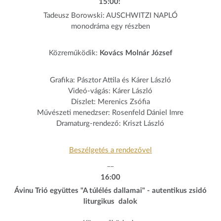
15:00:
Tadeusz Borowski: AUSCHWITZI NAPLÓ
monodráma egy részben
Közreműködik:
Kovács Molnár József
Grafika: Pásztor Attila és Kárer László
Videó-vágás: Kárer László
Díszlet: Merenics Zsófia
Művészeti menedzser: Rosenfeld Dániel Imre
Dramaturg-rendező: Kriszt László
Beszélgetés a rendezővel
__
16:00
Ávinu Trió együttes "A túlélés dallamai" - autentikus zsidó
liturgikus dalok