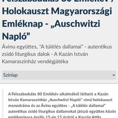
Holokauszt Magyarországi
Emléknap - „Auschwitzi
Napló”
Ávinu együttes, "A túlélés dallamai" - autentikus
zsidó liturgikus dalok - A Kazán István
Kamaraszínház vendégjátéka
A Felszabadulás 80 Emlékév alkalmából látható a Kazán
István Kamaraszínház „Auschwitzi Napló” című holokauszt
monodráma és az Ávinu együttes - „A túlélés dallamai”
autentikus zsidó liturgikus dallamokat játszó együttes közös
emlékműsora április 15-én 15 órától a Kaszán Attila