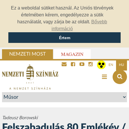
Ez a weboldal sütiket használ. Az Uniós törvények
értelmében kérem, engedélyezze a sütik
használatát, vagy zárja be az oldalt.
Bővebb
információ
Értem
MAGAZIN
NEMZETI MOST
EN
HU
Tadeusz Borowski
Felszabadulás 80 Emlékév /