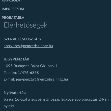
KAPCSOLAT
IMPRESSZUM
PRÓBATÁBLA
Elérhetőségek
SZERVEZÉSI OSZTÁLY
szervezes@nemzetiszinhaz.hu
JEGYPÉNZTÁR
1095 Budapest, Bajor Gizi park 1.
Telefon: 1/476-6868
E-mail:
jegypenztar@nemzetiszinhaz.hu
Nyitvatartás:
Június 16-ától a jegypénztár bezár, legközelebb augusztus 24-én
nyit ki.