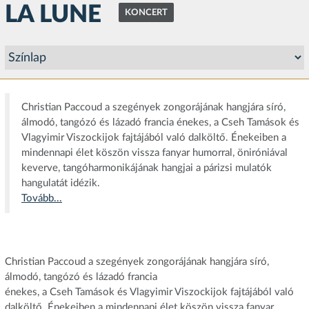
LA LUNE
KONCERT
Christian Paccoud a szegények zongorájának hangjára síró,
álmodó, tangózó és lázadó francia énekes, a Cseh Tamások és
Vlagyimir Viszockijok fajtájából való dalköltő. Énekeiben a
mindennapi élet köszön vissza fanyar humorral, öniróniával
keverve, tangóharmonikájának hangjai a párizsi mulatók
hangulatát idézik.
Tovább...
Christian Paccoud a szegények zongorájának hangjára síró,
álmodó, tangózó és lázadó francia
énekes, a Cseh Tamások és Vlagyimir Viszockijok fajtájából való
dalköltő. Énekeiben a mindennapi élet köszön vissza fanyar