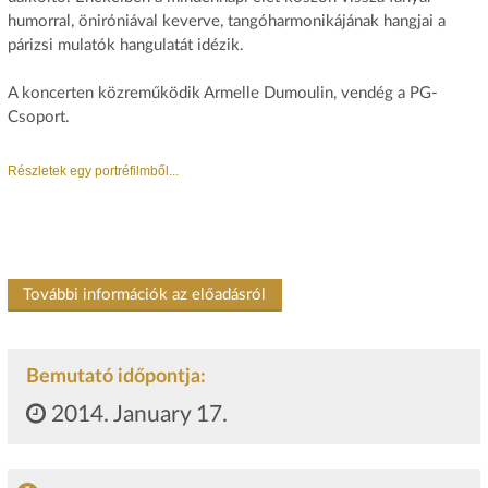
humorral, öniróniával keverve, tangóharmonikájának hangjai a
párizsi mulatók hangulatát idézik.
A koncerten közreműködik Armelle Dumoulin, vendég a PG-
Csoport.
Részletek egy portréfilmből...
További információk az előadásról
Bemutató időpontja:
2014. January 17.