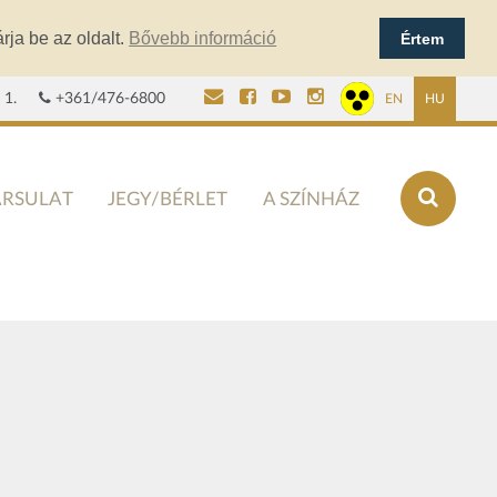
rja be az oldalt.
Bővebb információ
Értem
 1.
+361/476-6800
EN
HU
ÁRSULAT
JEGY/BÉRLET
A SZÍNHÁZ