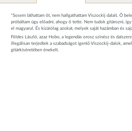
"Sosem láthattam őt, nem hallgathattam Viszockij dalait. Ő bel
próbáltam úgy előadni, ahogy ő tette. Nem tudok gitározni, így
el magyarul. És kizárólag azokat, melyek saját hazámban és sa
Földes László, azaz Hobo, a legendás orosz színész és dalszer
illegálisan terjedtek a szabadságot igenlő Viszockij-dalok, am
gitárkíséretében énekelt.