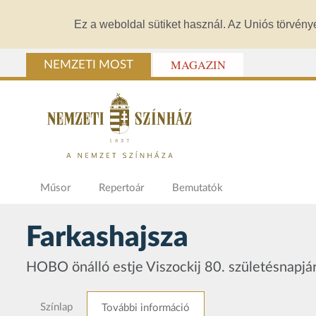
Ez a weboldal sütiket használ. Az Uniós törvény
MAGAZIN
NEMZETI MOST
Műsor
Repertoár
Bemutatók
Farkashajsza
HOBO önálló estje Viszockij 80. születésnapjá
Színlap
További információ