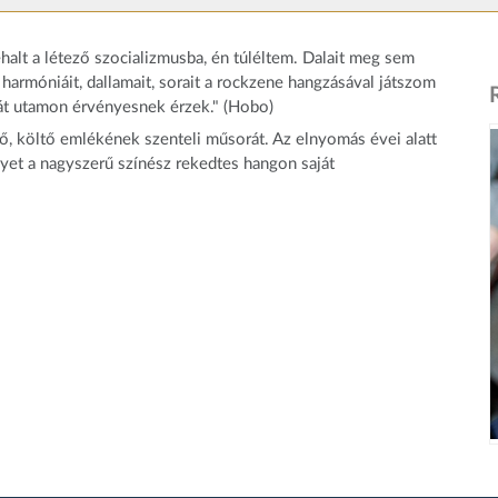
ehalt a létező szocializmusba, én túléltem. Dalait meg sem
 harmóniáit, dallamait, sorait a rockzene hangzásával játszom
ját utamon érvényesnek érzek." (Hobo)
ző, költő emlékének szenteli műsorát. Az elnyomás évei alatt
elyet a nagyszerű színész rekedtes hangon saját