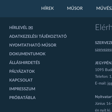
HÍREK
MŰSOR
MŰVÉS
Elér
HÍRLEVÉL ✉️
ADATKEZELÉSI TÁJÉKOZTATÓ
SZERVEZÉ
NYOMTATHATÓ MŰSOR
szervezes
DOKUMENTUMOK
ÁLLÁSHIRDETÉS
JEGYPÉN
1095 Budap
PÁLYÁZATOK
Telefon: 
KAPCSOLAT
E-mail:
je
IMPRESSZUM
Nyitvatar
PRÓBATÁBLA
Június 16-
én nyit ki.