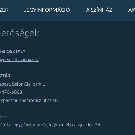
ZEK
JEGYINFORMÁCIÓ
A SZÍNHÁZ
AK
hetőségek
SI OSZTÁLY
@nemzetiszinhaz.hu
ZTÁR
est, Bajor Gizi park 1.
1/476-6868
gypenztar@nemzetiszinhaz.hu
tás:
ától a jegypénztár bezár, legközelebb augusztus 24-