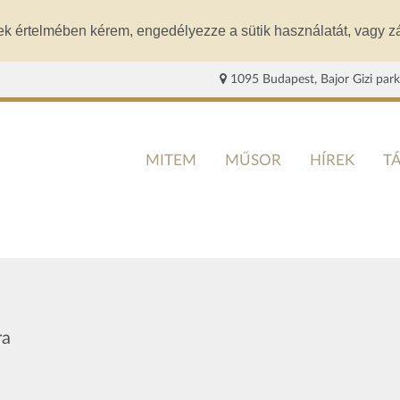
ek értelmében kérem, engedélyezze a sütik használatát, vagy zá
1095 Budapest, Bajor Gizi park
MITEM
MŰSOR
HÍREK
T
ra