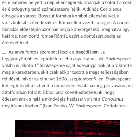
és elismerés helyett a nép ellenségének titulálják a bátor harcost
és életfogytig tartó száműzetésre ítélik. A dühös Coriolanus
elhagyja a várost. Bosszút forralva korábbi ellenségeivel, a
volszkokkal szövetkezik és Róma ellen vezeti seregét. A döntő
támadás előestéjén azonban anyja könyörgésétől meghatva úgy
határoz, nem dönti romba Rómát, ezért a döntésért pedig az
életével fizet.
„... Az anya fontos szerepet játszik a tragédiában, „a
leggyönyörűbb és legtökéletesebb anya-figura, akit Shakespeare
valaha is alkotott.” Shakespeare saját édesanyja alakját örökítette
meg a karakterben, akit csak akkor tudott a maga teljességében
felidézni, mikor az elhunyt 1608. szeptember 9-én. Shakespeare
kétségtelenül részt vett a temetésén és utána még pár vasárnapot
Stratfordban töltött. Ebből arra következtethetünk, hogy
édesanyának a halála mindvégig hatással volt rá a
Coriolanus
megírására közben.” (Ivan Franko, W. Shakespeare: Coriolanus)