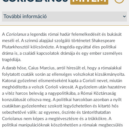
A
Coriolanus
a legendás római hadúr felemelkedését és bukását
meséli el. A színmű alapjául szolgáló történetet Shakespeare
Plutarkhosztól kölcsönözte. A tragédia egyúttal éles politikai
dráma is, a családi kapcsolatok drámája és egy ember személyes
tragédiája.
A darab hőse, Caius Marcius, arról híresült el, hogy a rómaiakkal
folytatott csatáik során az ellenséges volszkokat kizsákmányolta.
Katonai győzelmei elismeréseként kapta a Corioli nevet, miután
meghódította a volszk Corioli városát. A győzelem után hazatérve
a vitéz harcos belevág a nagypolitikába, a Római Köztársaság
konzulátusát célozva meg. A politikai harcokban azonban a nyílt
csatákban győzelemhez szokott legyőzhetetlen és kitartó hős
sebezhetővé válik: az egyenes, őszinte és tántoríthatatlan
Coriolanus nem képes a megtévesztésre és a trükkökre. A
politikai manipulációknak köszönhetően a rómaiak megbecsülés