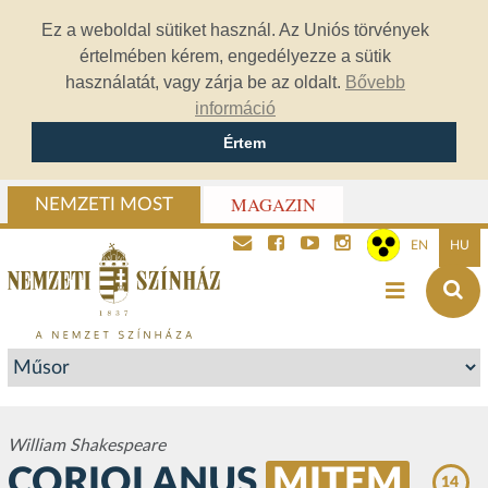
Ez a weboldal sütiket használ. Az Uniós törvények
értelmében kérem, engedélyezze a sütik
használatát, vagy zárja be az oldalt.
Bővebb
információ
Értem
MAGAZIN
NEMZETI MOST
EN
HU
William Shakespeare
CORIOLANUS
MITEM
14