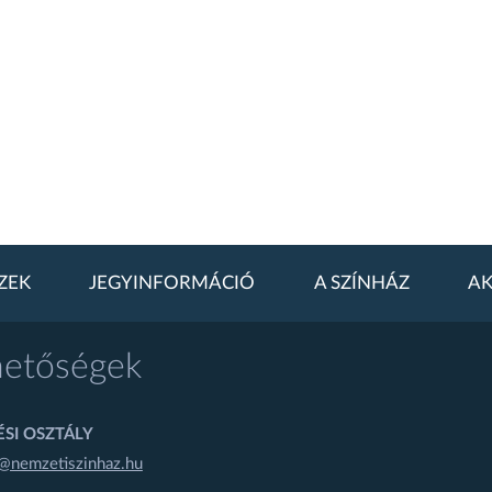
ZEK
JEGYINFORMÁCIÓ
A SZÍNHÁZ
AK
hetőségek
SI OSZTÁLY
@nemzetiszinhaz.hu