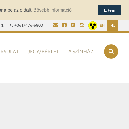
rja be az oldalt.
Bővebb információ
Értem
 1.
+361/476-6800
EN
HU
ÁRSULAT
JEGY/BÉRLET
A SZÍNHÁZ