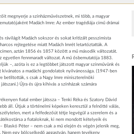
nézőit megnyerje a színházművészetnek, mi több, a magyar
 bemutatójaként Madách Imre: Az ember tragédiája című drámai
s rávilágít Madách sokszor és sokat kritizált pesszimista
harcos rejtegetése miatt Madách Imrét letartóztatták. A
címen, aztán 1856 és 1857 között a mű második változatát.
az egyetlen fennmaradt változat. A mű ősbemutatója 1883.
jük –, azóta is ez a legtöbbet játszott magyar színművünk és
lt kívánatos a madáchi gondolatok nyilvánossága. (1947-ben
e betiltották, s csak a Nagy Imre miniszterelnöki
átszani.) Újra és újra kihívás a színházak számára
ékenyen fiatal ember játssza – Tenki Réka és Szatory Dávid
b áll. Útjuk a történelmi képeken keresztül a felnőtté válás,
élytelen, mert a felfedezőút tétje legvégül a szerelem és a
játékostársa a fiataloknak, ki nem mondott kételyeik és
– Blaskó Péter – nem csak a mű elején és végén jelenik meg,
r. Nem egy bölcselkedő aggastyán, hanem tevékeny