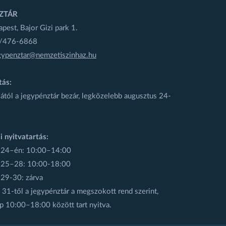
ZTÁR
est, Bajor Gizi park 1.
1/476-6868
gypenztar@nemzetiszinhaz.hu
tás:
ától a jegypénztár bezár, legközelebb augusztus 24-
i nyitvatartás:
 24–én: 10:00–14:00
 25–28: 10:00-18:00
 29-30: zárva
31-től a jegypénztár a megszokott rend szerint,
p 10:00–18:00 között tart nyitva.