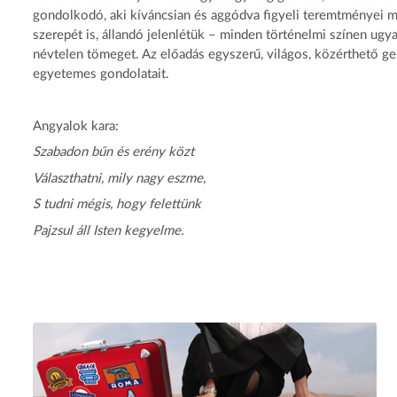
gondolkodó, aki kíváncsian és aggódva figyeli teremtményei me
szerepét is, állandó jelenlétük – minden történelmi színen ugyan
névtelen tömeget. Az előadás egyszerű, világos, közérthető g
egyetemes gondolatait.
Angyalok kara:
Szabadon bűn és erény közt
Választhatni, mily nagy eszme,
S tudni mégis, hogy felettünk
Pajzsul áll Isten kegyelme.