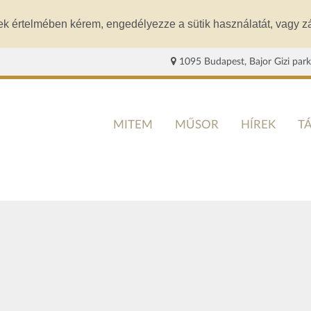
ek értelmében kérem, engedélyezze a sütik használatát, vagy zá
1095 Budapest, Bajor Gizi park
MITEM
MŰSOR
HÍREK
T