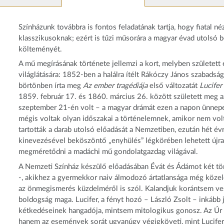
Színházunk továbbra is fontos feladatának tartja, hogy fiatal 
klasszikusoknak; ezért is tűzi műsorára a magyar évad utolsó
költeményét.
A mű megírásának története jellemzi a kort, melyben született é
világlátására: 1852-ben a halálra ítélt Rákóczy János szabadság
börtönben írta meg
Az ember tragédiája
első változatát
Lucifer
1859. február 17. és 1860. március 26. között született meg 
szeptember 21-én volt – a magyar drámát ezen a napon ünnepel
mégis voltak olyan időszakai a történelemnek, amikor nem vo
tartották a darab utolsó előadását a Nemzetiben, ezután hét évr
kinevezésével beköszöntő „enyhülés” légkörében lehetett újra j
megméretődni a madáchi mű gondolatgazdag világával.
A Nemzeti Színház készülő előadásában Évát és Ádámot két tör
-, akikhez a gyermekkor naiv álmodozó ártatlansága még közeleb
az önmegismerés küzdelméről is szól. Kalandjuk korántsem vesz
boldogság maga. Lucifer, a fényt hozó – László Zsolt – inkább 
kétkedéseinek hangadója, mintsem mitologikus gonosz. Az Úr 
hanem az események sorát ugyanúgy végigköveti, mint Lucife