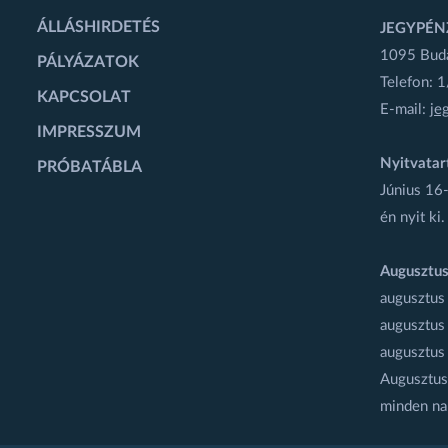
ÁLLÁSHIRDETÉS
JEGYPÉN
1095 Budap
PÁLYÁZATOK
Telefon: 
KAPCSOLAT
E-mail:
je
IMPRESSZUM
Nyitvatar
PRÓBATÁBLA
Június 16-
én nyit ki.
Augusztus
augusztus
augusztus
augusztus
Augusztus 
minden na