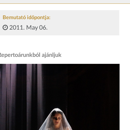
Bemutató időpontja:
2011. May 06.
Repertoárunkból ajánljuk