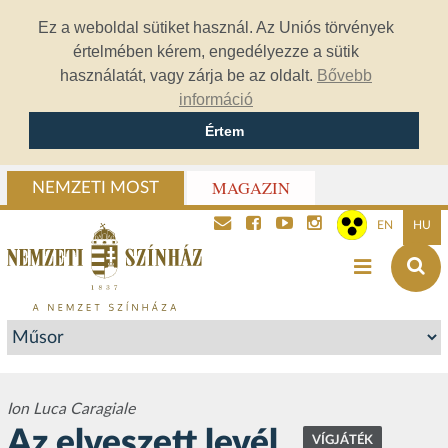
Ez a weboldal sütiket használ. Az Uniós törvények
értelmében kérem, engedélyezze a sütik
használatát, vagy zárja be az oldalt.
Bővebb
információ
Értem
MAGAZIN
NEMZETI MOST
EN
HU
Ion Luca Caragiale
Az elveszett levél
VÍGJÁTÉK