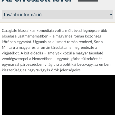
Caragiale klasszikus komédiája volt a múlt évad legnépszerűbb
előadása Szatmárnémetiben – a magyar és román közönség
körében egyaránt. Ugyanis az elismert román rendező, Sorin
Militaru a magyar és a román társulattal is megrendezte a
vígjátékot. A két előadás – amelyek közül a magyar társulaté
vendégszerepel a Nemzetiben – egymás görbe tükreként és
egymással párbeszédben világít rá a politikai becsvágy, az emberi
kisszerűség és nagyravágyás örök jelenségeire.