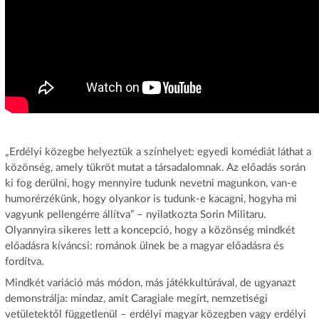
„Erdélyi közegbe helyeztük a színhelyet: egyedi komédiát láthat a
közönség, amely tükröt mutat a társadalomnak. Az előadás során
ki fog derülni, hogy mennyire tudunk nevetni magunkon, van-e
humorérzékünk, hogy olyankor is tudunk-e kacagni, hogyha mi
vagyunk pellengérre állítva” – nyilatkozta Sorin Militaru.
Olyannyira sikeres lett a koncepció, hogy a közönség mindkét
előadásra kíváncsi: románok ülnek be a magyar előadásra és
fordítva.
Mindkét variáció más módon, más játékkultúrával, de ugyanazt
demonstrálja: mindaz, amit Caragiale megírt, nemzetiségi
vetületektől függetlenül – erdélyi magyar közegben vagy erdélyi