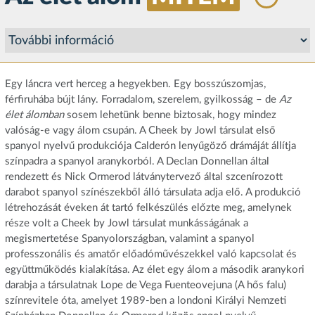
Egy láncra vert herceg a hegyekben. Egy bosszúszomjas,
férfiruhába bújt lány. Forradalom, szerelem, gyilkosság – de
Az
élet álomban
sosem lehetünk benne biztosak, hogy mindez
valóság-e vagy álom csupán. A Cheek by Jowl társulat első
spanyol nyelvű produkciója Calderón lenyűgöző drámáját állítja
színpadra a spanyol aranykorból. A Declan Donnellan által
rendezett és Nick Ormerod látványtervező által szcenírozott
darabot spanyol színészekből álló társulata adja elő. A produkció
létrehozását éveken át tartó felkészülés előzte meg, amelynek
része volt a Cheek by Jowl társulat munkásságának a
megismertetése Spanyolországban, valamint a spanyol
professzonális és amatőr előadóművészekkel való kapcsolat és
együttműködés kialakítása. Az élet egy álom a második aranykori
darabja a társulatnak Lope de Vega Fuenteovejuna (A hős falu)
színrevitele óta, amelyet 1989-ben a londoni Királyi Nemzeti