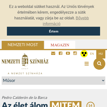
Ez a weboldal sütiket használ. Az Uniós törvények
értelmében kérem, engedélyezze a sütik
használatát, vagy zárja be az oldalt.
Bővebb
információ
Értem
MAGAZIN
NEMZETI MOST
EN
HU
Pedro Calderón de la Barca
Az élet álom
MITEM
14