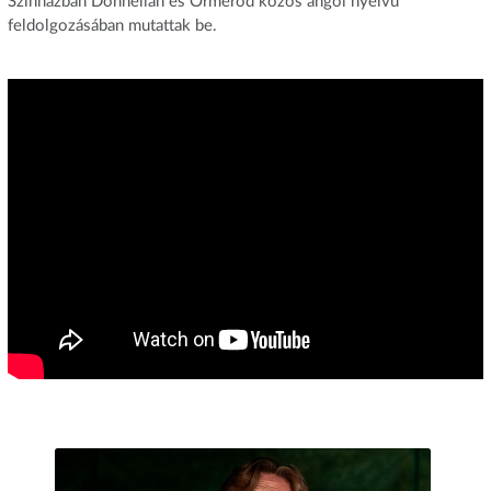
Színházban Donnellan és Ormerod közös angol nyelvű
feldolgozásában mutattak be.