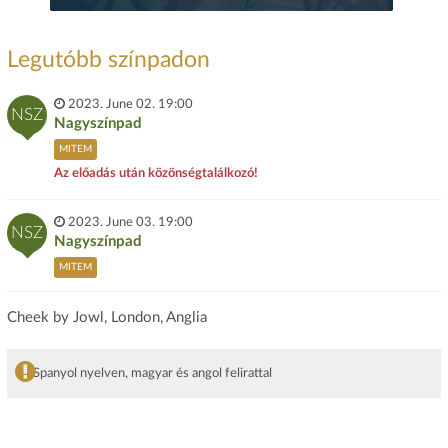
Legutóbb színpadon
2023. June 02. 19:00
NSZ
Nagyszínpad
MITEM
Az előadás után közönségtalálkozó!
2023. June 03. 19:00
NSZ
Nagyszínpad
MITEM
Cheek by Jowl, London, Anglia
Spanyol nyelven, magyar és angol felirattal