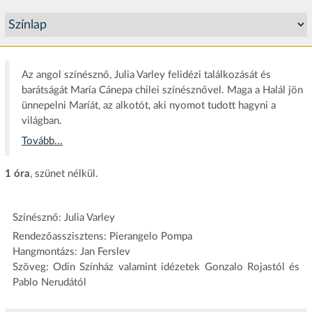
Az angol színésznő, Julia Varley felidézi találkozását és
barátságát María Cánepa chilei színésznővel. Maga a Halál jön
ünnepelni Maríát, az alkotót, aki nyomot tudott hagyni a
világban.
Tovább...
1 óra
, szünet nélkül.
Színésznő: Julia Varley
Rendezőasszisztens: Pierangelo Pompa
Hangmontázs: Jan Ferslev
Szöveg: Odin Színház valamint idézetek Gonzalo Rojastól és
Pablo Nerudától