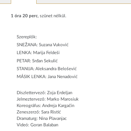
1 óra 20 perc
, szünet nélkül.
Szereplők:
SNEŽANA: Suzana Vuković
LENKA: Marija Feldeši
PETAR: Srđan Sekulić
STANIJA: Aleksandra Belošević
MÁSIK LENKA: Jana Nenadović
Díszlettervező: Zoja Erdeljan
Jelmeztervező: Marko Marosiuk
Koreográfus: Andreja Kargačin
Zeneszerző: Sara Ristić
Dramaturg: Nina Plavanjac
Videó: Goran Balaban