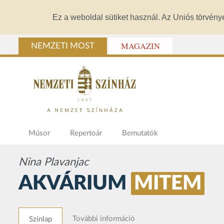
Ez a weboldal sütiket használ. Az Uniós törvény
MAGAZIN
NEMZETI MOST
Műsor
Repertoár
Bemutatók
Nina Plavanjac
AKVÁRIUM
MITEM
További információ
Színlap