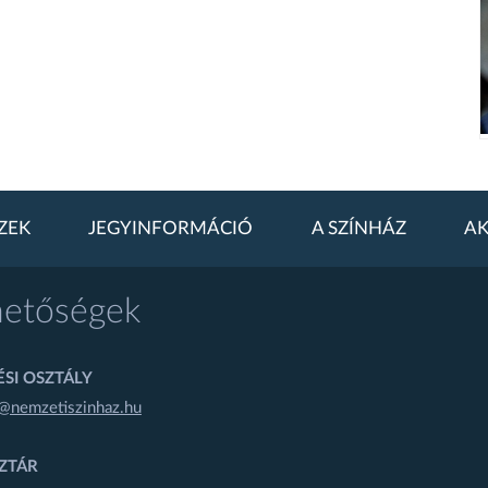
ZEK
JEGYINFORMÁCIÓ
A SZÍNHÁZ
AK
hetőségek
SI OSZTÁLY
@nemzetiszinhaz.hu
ZTÁR