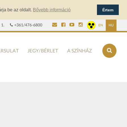
rja be az oldalt.
Bővebb információ
Értem
 1.
+361/476-6800
EN
HU
ÁRSULAT
JEGY/BÉRLET
A SZÍNHÁZ