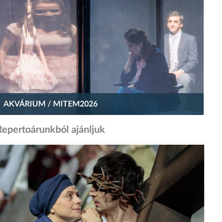
AKVÁRIUM / MITEM2026
Repertoárunkból ajánljuk