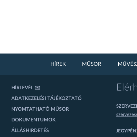
HÍREK
MŰSOR
MŰVÉS
Elér
HÍRLEVÉL ✉️
ADATKEZELÉSI TÁJÉKOZTATÓ
SZERVEZÉ
NYOMTATHATÓ MŰSOR
szervezes
DOKUMENTUMOK
ÁLLÁSHIRDETÉS
JEGYPÉN