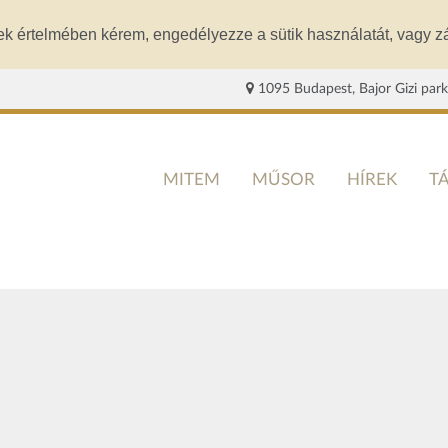
ek értelmében kérem, engedélyezze a sütik használatát, vagy zá
1095 Budapest, Bajor Gizi park
MITEM
MŰSOR
HÍREK
T