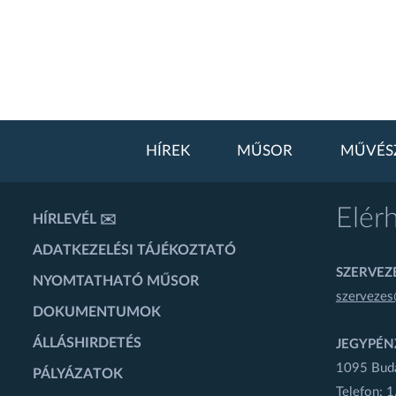
HÍREK
MŰSOR
MŰVÉS
Elér
HÍRLEVÉL ✉️
ADATKEZELÉSI TÁJÉKOZTATÓ
SZERVEZÉ
NYOMTATHATÓ MŰSOR
szervezes
DOKUMENTUMOK
ÁLLÁSHIRDETÉS
JEGYPÉN
1095 Budap
PÁLYÁZATOK
Telefon: 