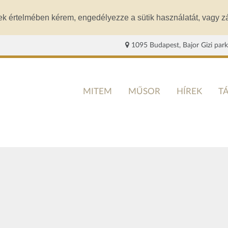
ek értelmében kérem, engedélyezze a sütik használatát, vagy zá
1095 Budapest, Bajor Gizi park
MITEM
MŰSOR
HÍREK
T