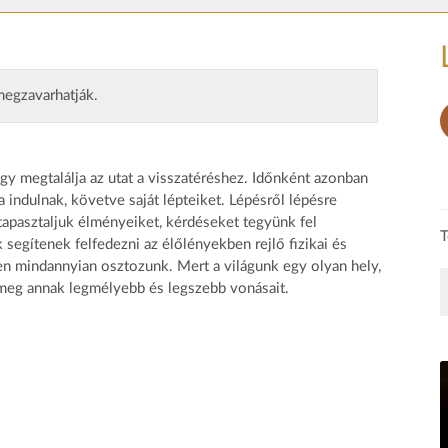
megzavarhatják.
ogy megtalálja az utat a visszatéréshez. Időnként azonban
a indulnak, követve saját lépteiket. Lépésről lépésre
gtapasztaljuk élményeiket, kérdéseket tegyünk fel
T
segítenek felfedezni az élőlényekben rejlő fizikai és
en mindannyian osztozunk. Mert a világunk egy olyan hely,
 meg annak legmélyebb és legszebb vonásait.