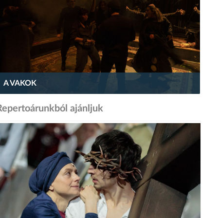
A VAKOK
Repertoárunkból ajánljuk