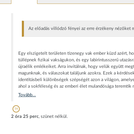
Az előadás villódzó fényei az erre érzékeny nézőket 
Egy elszigetelt területen tizenegy vak ember küzd azért, h
túllépnek fizikai vakságukon, és egy labirintusszerű utazásr
újraélik emlékeiket. Arra invitálnak, hogy velük együtt me
magunknak, és válaszokat találjunk azokra. Ezek a kérdések 
identitásbeli különbségek szépségét azon a világon, amely
ahol a sokféleség és az emberi élet mulandósága teremtik
Tovább...
16
2 óra 25 perc
, szünet nélkül.