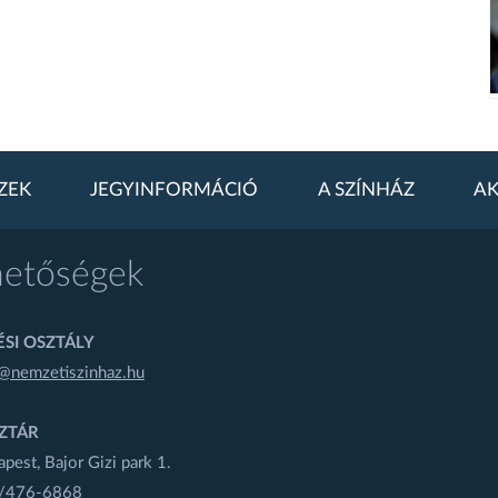
ZEK
JEGYINFORMÁCIÓ
A SZÍNHÁZ
AK
hetőségek
SI OSZTÁLY
@nemzetiszinhaz.hu
ZTÁR
est, Bajor Gizi park 1.
1/476-6868