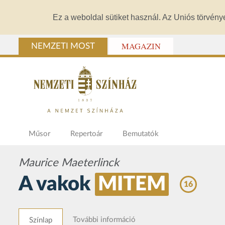
Ez a weboldal sütiket használ. Az Uniós törvény
MAGAZIN
NEMZETI MOST
Műsor
Repertoár
Bemutatók
Maurice Maeterlinck
A vakok
MITEM
16
További információ
Színlap