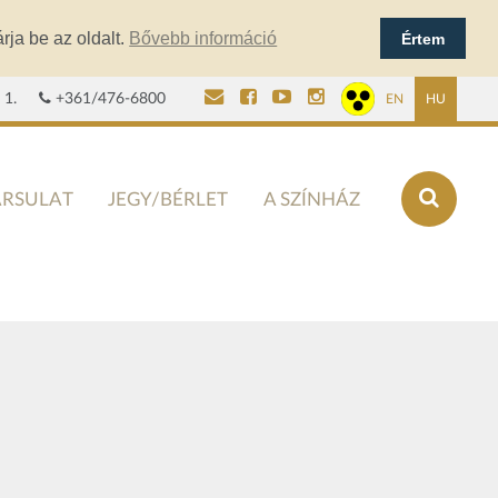
rja be az oldalt.
Bővebb információ
Értem
 1.
+361/476-6800
EN
HU
ÁRSULAT
JEGY/BÉRLET
A SZÍNHÁZ