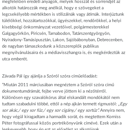
megfelelően eredeti anyagok, melyek hosszát és sorrendjét az
alkotók határozzák meg anélkül, hogy e szövegeket a
legcsekélyebb mértékben is stilizálnák vagy átírnák. Interjúztunk
túlélőkkel, hozzátartozókkal, ügyészekkel, rendőrökkel, a helyi
kisebbségi önkormányzat vezetőivel, polgármesterekkel
Galgagyörkön, Piricsén, Tarnabodon, Tatárszentgyörgyön,
Nyíradony-Tamásipusztán, Lakon, Sajóbábonyban, Debrecenben,
de nagyban támaszkodunk a közszereplők publikus
megnyilvánulásaira és a médiavisszhangra is, és megkérdeztük az
utca emberét.
Závada Pál így ajánlja a Szóról szóra címűelőadást:
“Miután 2011 márciusában megnéztem a Szóról szóra című
dokumentumdrámát, fejbe verve jöttem ki a nézőtérről.
Különösen egy szavalókórus által elskandált mondókától nem
tudtam szabadulni többé, ettől a nép ajkán termett rigmustól:
„Egy
sor akác,/ egy sor fűz,/ egy sor cigány,/ egy sortűz”.
Annyira nem,
hogy végül kiragadtam a harmadik sorát, és megtettem Korniss
Péter fotográfussal közös portrékönyvünk címévé. Ezek után a
legkevesebb, hogy én ezt az előadást az alkotóinak