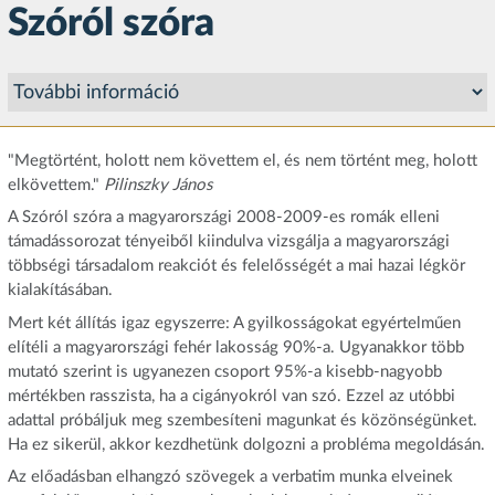
Szóról szóra
"Megtörtént, holott nem követtem el, és nem történt meg, holott
elkövettem."
Pilinszky János
A Szóról szóra a magyarországi 2008-2009-es romák elleni
támadássorozat tényeiből kiindulva vizsgálja a magyarországi
többségi társadalom reakciót és felelősségét a mai hazai légkör
kialakításában.
Mert két állítás igaz egyszerre: A gyilkosságokat egyértelműen
elítéli a magyarországi fehér lakosság 90%-a. Ugyanakkor több
mutató szerint is ugyanezen csoport 95%-a kisebb-nagyobb
mértékben rasszista, ha a cigányokról van szó. Ezzel az utóbbi
adattal próbáljuk meg szembesíteni magunkat és közönségünket.
Ha ez sikerül, akkor kezdhetünk dolgozni a probléma megoldásán.
Az előadásban elhangzó szövegek a verbatim munka elveinek