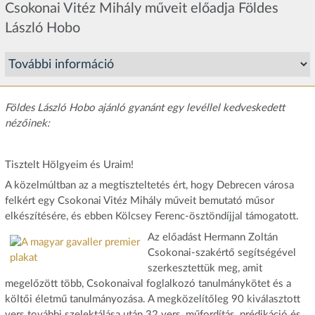
Csokonai Vitéz Mihály műveit előadja Földes
László Hobo
Földes László Hobo ajánló gyanánt egy levéllel kedveskedett
nézőinek:
Tisztelt Hölgyeim és Uraim!
A közelmúltban az a megtiszteltetés ért, hogy Debrecen városa
felkért egy Csokonai Vitéz Mihály műveit bemutató műsor
elkészítésére, és ebben Kölcsey Ferenc-ösztöndíjjal támogatott.
Az előadást Hermann Zoltán
Csokonai-szakértő segítségével
szerkesztettük meg, amit
megelőzött több, Csokonaival foglalkozó tanulmánykötet és a
költői életmű tanulmányozása. A megközelítőleg 90 kiválasztott
vers további szelektálása után 32 vers, műfordítás, prédikáció és