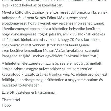
levél kapott helyet az összeállításban.
Mivel a költő alkotásainak jelentős részét dalformákra írta, ennek
tudatában felkértem Szirtes Edina Mókus zeneszerző-
előadóművészt, hogy a versek egy részéhez írjon zenét. Ennek
következményeképpen abba a hihetetlen helyzetbe kerültem,
hogy vonósnégyessel fogok játszani, ami kívülállóknak érdekes
kísérletnek tűnhet, ám oda vezetett, hogy 70 éves koromban
énekórákat kellett vennem. (Ezek keserű tanulságaival
szembesülve lemondtam Mozart Varázsfuvolájában szereplő
Papageno áriájáról, melyet egyébként Csokonai lefordított.)
A hihetetlen életszeretet, hazafiság, szerelemsóvárgás mellett
kirajzolódott a magyar művészekhez szinte sorsszerűen
kapcsolódó kitaszítottság és tragikus vég. Az életmű azonban ezt
felülírja, jelentősége megkerülhetetlen a magyar társadalom és
művészet történetében.
Ez előtt tisztelegnénk társaimmal.
Tisztelettel
Hobo