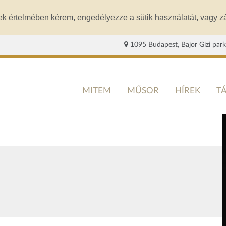
ek értelmében kérem, engedélyezze a sütik használatát, vagy zá
1095 Budapest, Bajor Gizi park
MITEM
MŰSOR
HÍREK
T