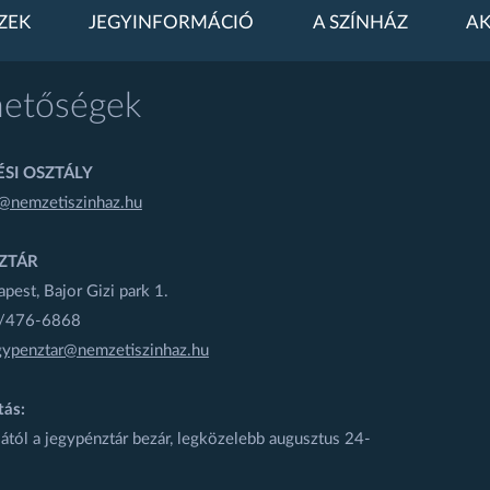
ZEK
JEGYINFORMÁCIÓ
A SZÍNHÁZ
AK
hetőségek
SI OSZTÁLY
@nemzetiszinhaz.hu
ZTÁR
est, Bajor Gizi park 1.
1/476-6868
gypenztar@nemzetiszinhaz.hu
tás:
ától a jegypénztár bezár, legközelebb augusztus 24-