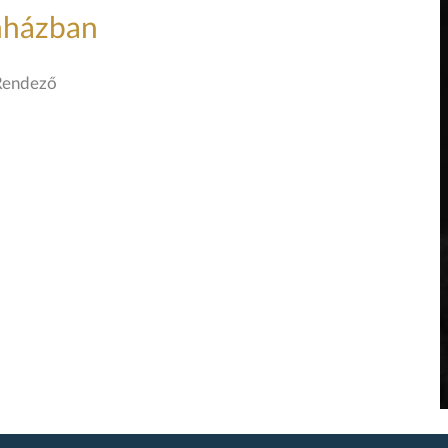
nházban
Rendező