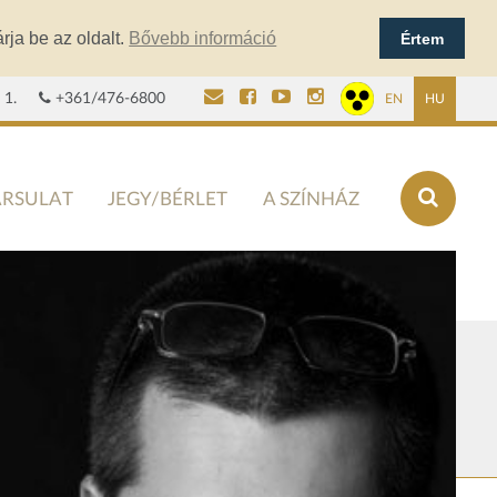
rja be az oldalt.
Bővebb információ
Értem
 1.
+361/476-6800
EN
HU
ÁRSULAT
JEGY/BÉRLET
A SZÍNHÁZ