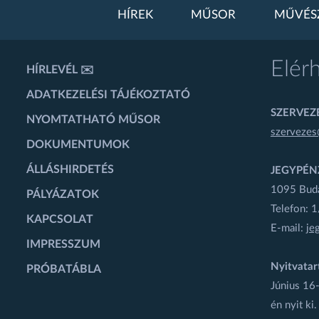
HÍREK
MŰSOR
MŰVÉS
Elér
HÍRLEVÉL ✉️
ADATKEZELÉSI TÁJÉKOZTATÓ
SZERVEZÉ
NYOMTATHATÓ MŰSOR
szervezes
DOKUMENTUMOK
ÁLLÁSHIRDETÉS
JEGYPÉN
1095 Budap
PÁLYÁZATOK
Telefon: 
KAPCSOLAT
E-mail:
je
IMPRESSZUM
Nyitvatar
PRÓBATÁBLA
Június 16-
én nyit ki.