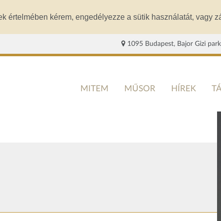
ek értelmében kérem, engedélyezze a sütik használatát, vagy zá
1095 Budapest, Bajor Gizi park
MITEM
MŰSOR
HÍREK
T