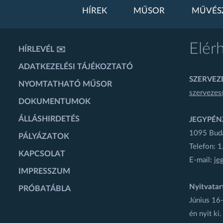
HÍREK
MŰSOR
MŰVÉS
Elér
HÍRLEVÉL ✉️
ADATKEZELÉSI TÁJÉKOZTATÓ
SZERVEZÉ
NYOMTATHATÓ MŰSOR
szervezes
DOKUMENTUMOK
ÁLLÁSHIRDETÉS
JEGYPÉN
1095 Budap
PÁLYÁZATOK
Telefon: 
KAPCSOLAT
E-mail:
je
IMPRESSZUM
Nyitvatar
PRÓBATÁBLA
Június 16-
én nyit ki.