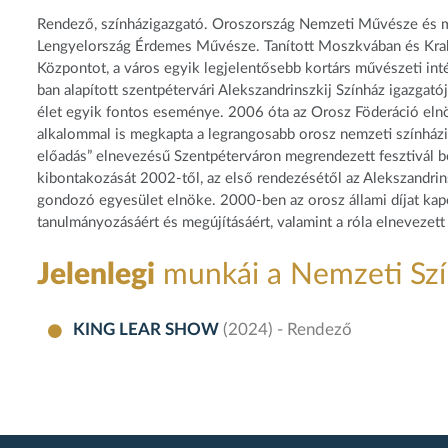
Rendező, színházigazgató. Oroszország Nemzeti Művésze és mé
Lengyelország Érdemes Művésze. Tanított Moszkvában és Kra
Központot, a város egyik legjelentősebb kortárs művészeti int
ban alapított szentpétervári Alekszandrinszkij Színház igazgató
élet egyik fontos eseménye. 2006 óta az Orosz Föderáció elnö
alkalommal is megkapta a legrangosabb orosz nemzeti színházi f
előadás” elnevezésű Szentpéterváron megrendezett fesztivál b
kibontakozását 2002-től, az első rendezésétől az Alekszandri
gondozó egyesület elnöke. 2000-ben az orosz állami díjat ka
tanulmányozásáért és megújításáért, valamint a róla elnevezett
Jelenlegi
munkái a Nemzeti Sz
KING LEAR SHOW
(2024) - Rendező