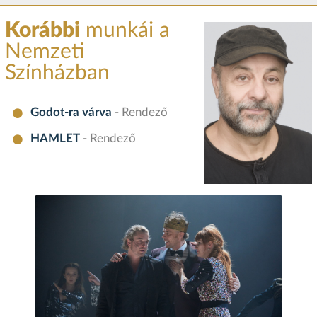
Korábbi
munkái a
Nemzeti
Színházban
Godot-ra várva
- Rendező
HAMLET
- Rendező