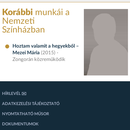
Korábbi
munkái a
Nemzeti
Színházban
Hoztam valamit a hegyekből –
Mezei Mária
(2015) -
Zongorán közreműködik
HÍRLEVÉL ✉️
ADATKEZELÉSI TÁJÉKOZTATÓ
NYOMTATHATÓ MŰSOR
DOKUMENTUMOK