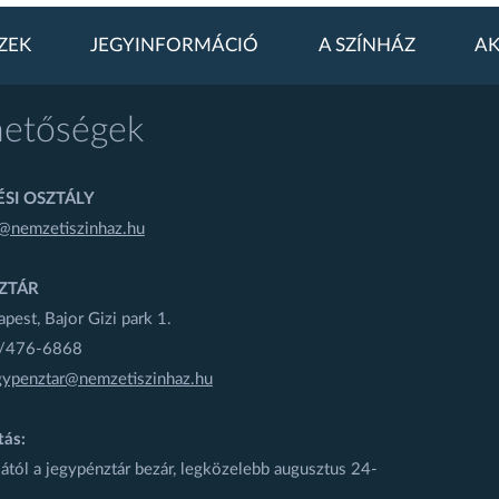
ZEK
JEGYINFORMÁCIÓ
A SZÍNHÁZ
AK
hetőségek
SI OSZTÁLY
@nemzetiszinhaz.hu
ZTÁR
est, Bajor Gizi park 1.
1/476-6868
gypenztar@nemzetiszinhaz.hu
tás:
ától a jegypénztár bezár, legközelebb augusztus 24-