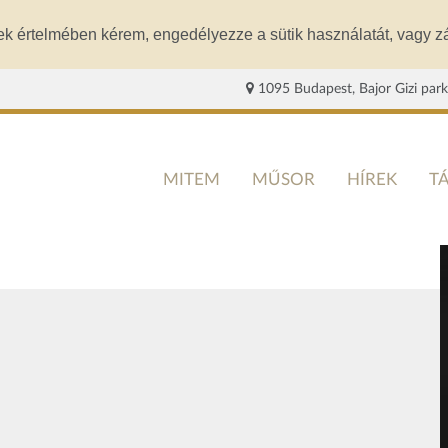
ek értelmében kérem, engedélyezze a sütik használatát, vagy zá
1095 Budapest, Bajor Gizi park
MITEM
MŰSOR
HÍREK
T