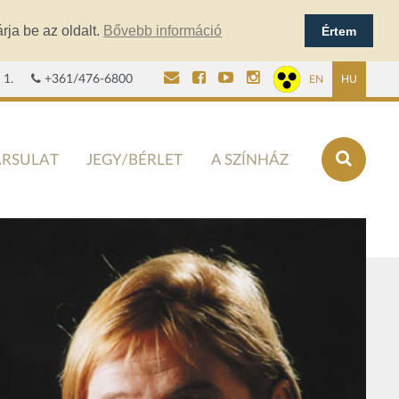
rja be az oldalt.
Bővebb információ
Értem
 1.
+361/476-6800
EN
HU
ÁRSULAT
JEGY/BÉRLET
A SZÍNHÁZ