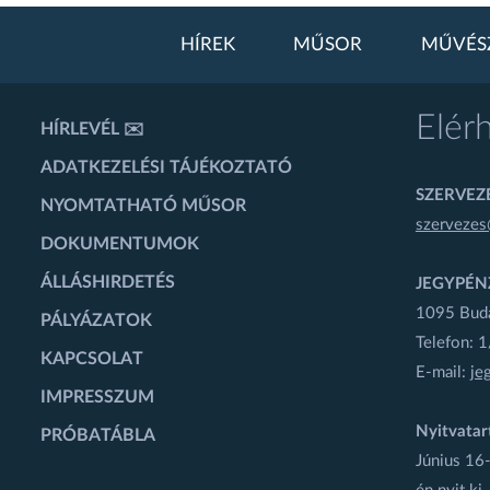
HÍREK
MŰSOR
MŰVÉS
Elér
HÍRLEVÉL ✉️
ADATKEZELÉSI TÁJÉKOZTATÓ
SZERVEZÉ
NYOMTATHATÓ MŰSOR
szervezes
DOKUMENTUMOK
ÁLLÁSHIRDETÉS
JEGYPÉN
1095 Budap
PÁLYÁZATOK
Telefon: 
KAPCSOLAT
E-mail:
je
IMPRESSZUM
Nyitvatar
PRÓBATÁBLA
Június 16-