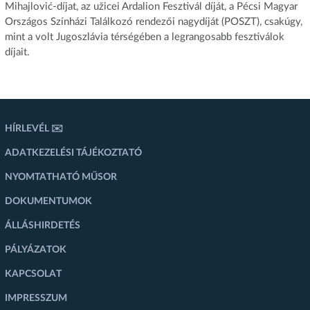
Mihajlović-díjat, az užicei Ardalion Fesztivál díját, a Pécsi Magyar
Országos Színházi Találkozó rendezői nagydíját (POSZT), csakúgy,
mint a volt Jugoszlávia térségében a legrangosabb fesztiválok
díjait.
HÍRLEVÉL ✉️
ADATKEZELÉSI TÁJÉKOZTATÓ
NYOMTATHATÓ MŰSOR
DOKUMENTUMOK
ÁLLÁSHIRDETÉS
PÁLYÁZATOK
KAPCSOLAT
IMPRESSZUM