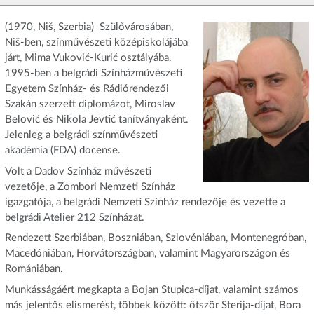
(1970, Niš, Szerbia) Szülővárosában,
Niš-ben, színművészeti középiskolájába
járt, Mima Vuković-Kurić osztályába.
1995-ben a belgrádi Színházművészeti
Egyetem Színház- és Rádiórendezői
Szakán szerzett diplomázot, Miroslav
Belović és Nikola Jevtić tanítványaként.
Jelenleg a belgrádi színművészeti
akadémia (FDA) docense.
Volt a Dadov Színház művészeti
vezetője, a Zombori Nemzeti Színház
igazgatója, a belgrádi Nemzeti Színház rendezője és vezette a
belgrádi Atelier 212 Színházat.
Rendezett Szerbiában, Boszniában, Szlovéniában, Montenegróban,
Macedóniában, Horvátországban, valamint Magyarországon és
Romániában.
Munkásságáért megkapta a Bojan Stupica-díjat, valamint számos
más jelentős elismerést, többek között: ötször Sterija-díjat, Bora