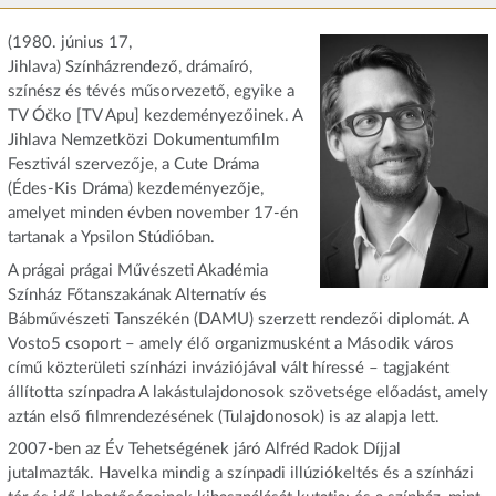
(1980. június 17,
Jihlava) Színházrendező, drámaíró,
színész és tévés műsorvezető, egyike a
TV Óčko [TV Apu] kezdeményezőinek. A
Jihlava Nemzetközi Dokumentumfilm
Fesztivál szervezője, a Cute Dráma
(Édes-Kis Dráma) kezdeményezője,
amelyet minden évben november 17-én
tartanak a Ypsilon Stúdióban.
A prágai prágai Művészeti Akadémia
Színház Főtanszakának Alternatív és
Bábművészeti Tanszékén (DAMU) szerzett rendezői diplomát. A
Vosto5 csoport – amely élő organizmusként a Második város
című közterületi színházi inváziójával vált híressé – tagjaként
állította színpadra A lakástulajdonosok szövetsége előadást, amely
aztán első filmrendezésének (Tulajdonosok) is az alapja lett.
2007-ben az Év Tehetségének járó Alfréd Radok Díjjal
jutalmazták. Havelka mindig a színpadi illúziókeltés és a színházi