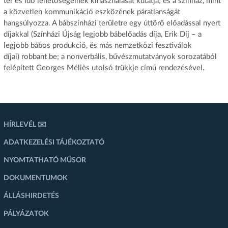
tér és idő lehetőségeinek kihasználását kutatja; és a színház, mint
a közvetlen kommunikáció eszközének páratlanságát
hangsúlyozza. A bábszínházi területre egy úttörő előadással nyert
díjakkal (Színházi Újság legjobb bábelőadás díja, Erik Díj – a
legjobb bábos produkció, és más nemzetközi fesztiválok
díjai) robbant be; a nonverbális, bűvészmutatványok sorozatából
felépített Georges Méliès utolsó trükkje című rendezésével.
HÍRLEVÉL ✉️
ADATKEZELÉSI TÁJÉKOZTATÓ
NYOMTATHATÓ MŰSOR
DOKUMENTUMOK
ÁLLÁSHIRDETÉS
PÁLYÁZATOK