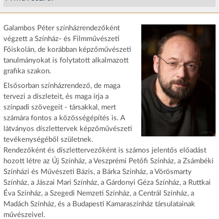
Galambos Péter színházrendezőként
végzett a Színház- és Filmművészeti
Főiskolán, de korábban képzőművészeti
tanulmányokat is folytatott alkalmazott
grafika szakon.
Elsősorban színházrendező, de maga
tervezi a díszleteit, és maga írja a
színpadi szövegeit - társakkal, mert
számára fontos a közösségépítés is. A
látványos díszlettervek képzőművészeti
tevékenységéből születnek.
Rendezőként és díszlettervezőként is számos jelentős előadást
hozott létre az Új Színház, a Veszprémi Petőfi Színház, a Zsámbéki
Színházi és Művészeti Bázis, a Bárka Színház, a Vörösmarty
Színház, a Jászai Mari Színház, a Gárdonyi Géza Színház, a Ruttkai
Éva Színház, a Szegedi Nemzeti Színház, a Centrál Színház, a
Madách Színház, és a Budapesti Kamaraszínház társulatainak
művészeivel.