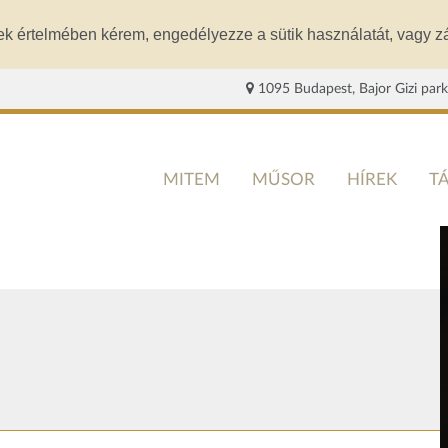
ek értelmében kérem, engedélyezze a sütik használatát, vagy zá
1095 Budapest, Bajor Gizi park
MITEM
MŰSOR
HÍREK
T