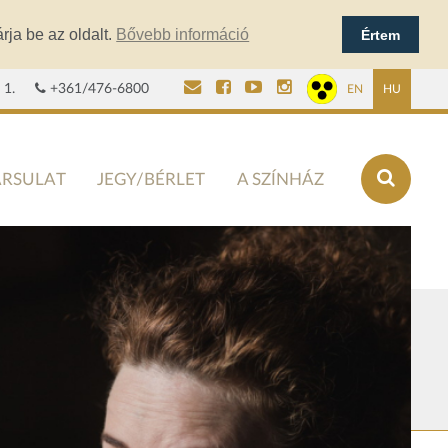
rja be az oldalt.
Bővebb információ
Értem
 1.
+361/476-6800
EN
HU
ÁRSULAT
JEGY/BÉRLET
A SZÍNHÁZ