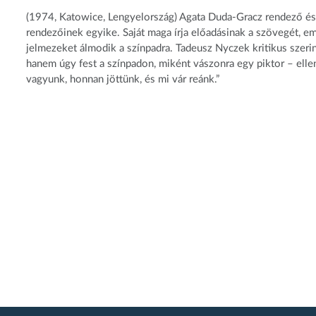
(1974, Katowice, Lengyelország) Agata Duda-Gracz rendező és 
rendezőinek egyike. Saját maga írja előadásinak a szövegét, e
jelmezeket álmodik a színpadra. Tadeusz Nyczek kritikus szeri
hanem úgy fest a színpadon, miként
vászonra egy piktor – elle
vagyunk, honnan jöttünk, és mi vár reánk.”