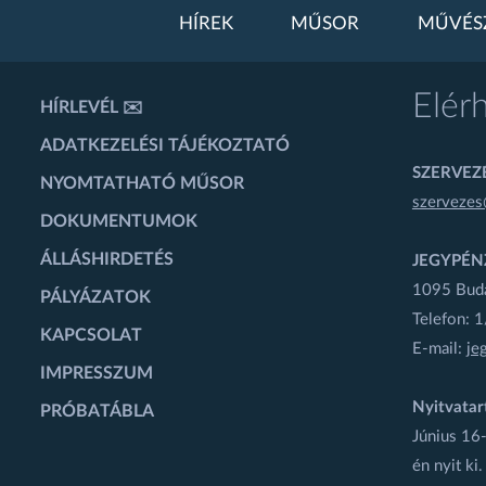
HÍREK
MŰSOR
MŰVÉS
Elér
HÍRLEVÉL ✉️
ADATKEZELÉSI TÁJÉKOZTATÓ
SZERVEZÉ
NYOMTATHATÓ MŰSOR
szervezes
DOKUMENTUMOK
ÁLLÁSHIRDETÉS
JEGYPÉN
1095 Budap
PÁLYÁZATOK
Telefon: 
KAPCSOLAT
E-mail:
je
IMPRESSZUM
Nyitvatar
PRÓBATÁBLA
Június 16-
én nyit ki.