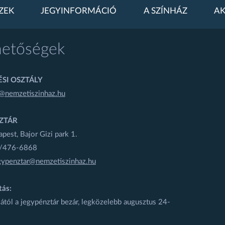
ZEK
JEGYINFORMÁCIÓ
A SZÍNHÁZ
AK
hetőségek
SI OSZTÁLY
@nemzetiszinhaz.hu
ZTÁR
est, Bajor Gizi park 1.
1/476-6868
gypenztar@nemzetiszinhaz.hu
tás:
ától a jegypénztár bezár, legközelebb augusztus 24-