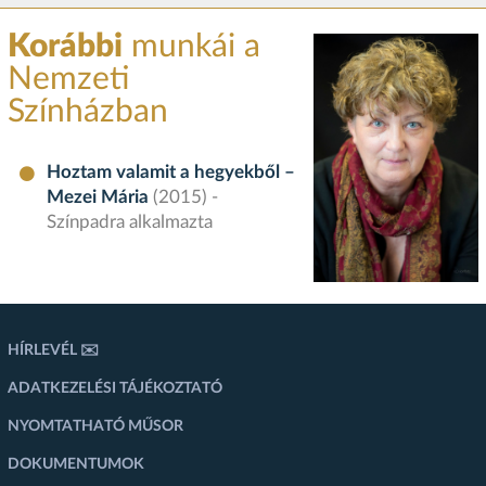
Korábbi
munkái a
Nemzeti
Színházban
Hoztam valamit a hegyekből –
Mezei Mária
(2015) -
Színpadra alkalmazta
HÍRLEVÉL ✉️
ADATKEZELÉSI TÁJÉKOZTATÓ
NYOMTATHATÓ MŰSOR
DOKUMENTUMOK