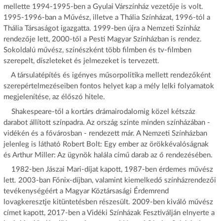
mellette 1994-1995-ben a Gyulai Várszínház vezetője is volt.
1995-1996-ban a Művész, illetve a Thália Színházat, 1996-tól a
Thália Társaságot igazgatta. 1999-ben újra a Nemzeti Színház
rendezője lett, 2000-től a Pesti Magyar Színházban is rendez.
Sokoldalú művész, színészként több filmben és tv-filmben
szerepelt, díszleteket és jelmezeket is tervezett.
A társulatépítés és igényes műsorpolitika mellett rendezőként
szerepértelmezéseiben fontos helyet kap a mély lelki folyamatok
megjelenítése, az élőszó hitele.
Shakespeare-től a kortárs drámairodalomig közel kétszáz
darabot állított színpadra. Az ország szinte minden színházában -
vidékén és a fővárosban - rendezett már. A Nemzeti Színházban
jelenleg is látható Robert Bolt: Egy ember az örökkévalóságnak
és Arthur Miller: Az ügynök halála című darab az ő rendezésében.
1982-ben Jászai Mari-díjat kapott, 1987-ben érdemes művész
lett. 2003-ban Főnix-díjban, valamint kiemelkedő színházrendezői
tevékenységéért a Magyar Köztársasági Érdemrend
lovagkeresztje kitüntetésben részesült. 2009-ben kiváló művész
címet kapott, 2017-ben a Vidéki Színházak Fesztiválján elnyerte a