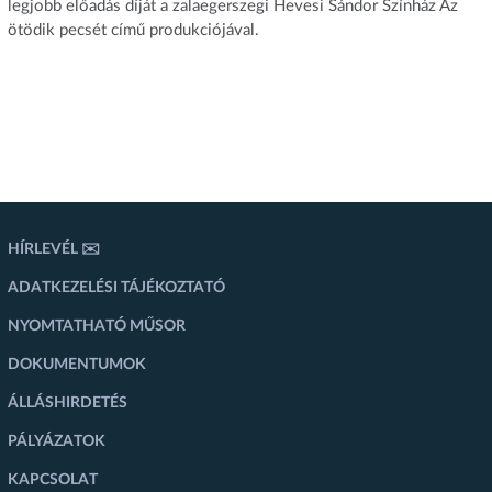
legjobb előadás díját a zalaegerszegi Hevesi Sándor Színház Az
ötödik pecsét című produkciójával.
HÍRLEVÉL ✉️
ADATKEZELÉSI TÁJÉKOZTATÓ
NYOMTATHATÓ MŰSOR
DOKUMENTUMOK
ÁLLÁSHIRDETÉS
PÁLYÁZATOK
KAPCSOLAT