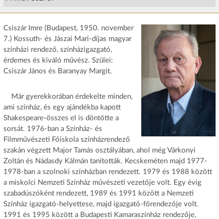
Csiszár Imre (Budapest, 1950. november
7.) Kossuth- és Jászai Mari-díjas magyar
színházi rendező, színházigazgató,
érdemes és kiváló művész. Szülei:
Csiszár János és Baranyay Margit.
Már gyerekkorában érdekelte minden,
ami színház, és egy ajándékba kapott
Shakespeare-összes el is döntötte a
sorsát. 1976-ban a Színház- és
Filmművészeti Főiskola színházrendező
szakán végzett Major Tamás osztályában, ahol még Várkonyi
Zoltán és Nádasdy Kálmán tanították. Kecskeméten majd 1977-
1978-ban a szolnoki színházban rendezett. 1979 és 1988 között
a miskolci Nemzeti Színház művészeti vezetője volt. Egy évig
szabadúszóként rendezett, 1989 és 1991 között a Nemzeti
Színház igazgató-helyettese, majd igazgató-főrendezője volt.
1991 és 1995 között a Budapesti Kamaraszínház rendezője,