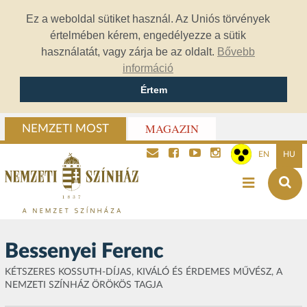
Ez a weboldal sütiket használ. Az Uniós törvények
értelmében kérem, engedélyezze a sütik
használatát, vagy zárja be az oldalt.
Bővebb
információ
Értem
MAGAZIN
NEMZETI MOST
EN
HU
Bessenyei Ferenc
KÉTSZERES KOSSUTH-DÍJAS, KIVÁLÓ ÉS ÉRDEMES MŰVÉSZ, A
NEMZETI SZÍNHÁZ ÖRÖKÖS TAGJA