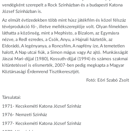
vendégként szerepelt a Rock Színházban és a budapesti Katona
József Színházban is.
Az elmúlt évtizedekben több mint húsz játékfilm és közel félszáz
tévéprodukció fő-, illetve mellékszereplője volt. Olyan filmekben
láthatta a közönség, mint a Mephisto, a Bizalom, az Egymásra
nézve, a Redl ezredes, a Csók, Anyu, a Hajnali háztetők, az
Eldorádó, A legényanya, a Roncsfilm, A napfény íze, A temetetlen
halott, A Nap utcai fiúk, a Simon mágus vagy Az ajtó. Munkásságát
Jászai Mari-díjjal (1980), Kossuth-díjjal (1994) és számos szakmai
kitüntetéssel is elismerték, 2007-ben pedig megkapta a Magyar
Köztársasági Érdemrend Tisztikeresztjét.
Fotó: Eöri Szabó Zsolt
Társulatai:
1971- Kecskeméti Katona József Színház
1976- Nemzeti Színház
1977- Kecskeméti Katona József Színház