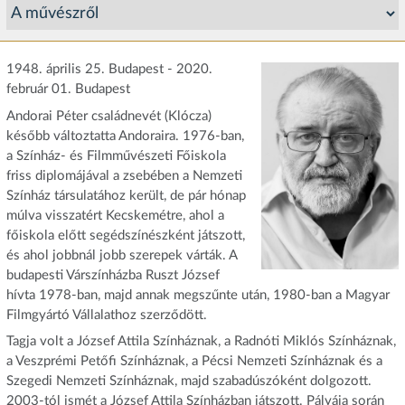
1948. április 25. Budapest - 2020.
február 01. Budapest
Andorai Péter családnevét (Klócza)
később változtatta Andoraira. 1976-ban,
a Színház- és Filmművészeti Főiskola
friss diplomájával a zsebében a Nemzeti
Színház társulatához került, de pár hónap
múlva visszatért Kecskemétre, ahol a
főiskola előtt segédszínészként játszott,
és ahol jobbnál jobb szerepek várták. A
budapesti Várszínházba Ruszt József
hívta 1978-ban, majd annak megszűnte után, 1980-ban a Magyar
Filmgyártó Vállalathoz szerződött.
Tagja volt a József Attila Színháznak, a Radnóti Miklós Színháznak,
a Veszprémi Petőfi Színháznak, a Pécsi Nemzeti Színháznak és a
Szegedi Nemzeti Színháznak, majd szabadúszóként dolgozott.
2003-tól ismét a József Attila Színházban játszott. Pályája során