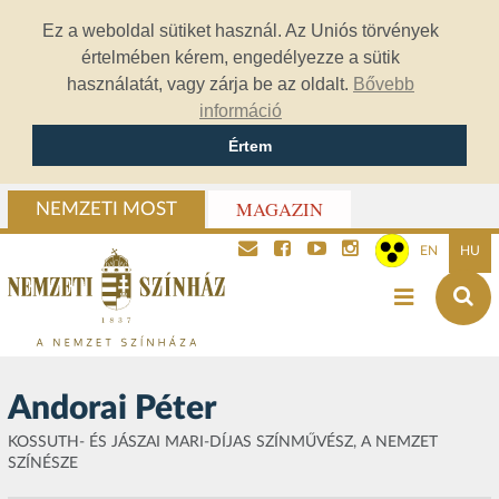
Ez a weboldal sütiket használ. Az Uniós törvények
értelmében kérem, engedélyezze a sütik
használatát, vagy zárja be az oldalt.
Bővebb
információ
Értem
MAGAZIN
NEMZETI MOST
EN
HU
Andorai Péter
KOSSUTH- ÉS JÁSZAI MARI-DÍJAS SZÍNMŰVÉSZ, A NEMZET
SZÍNÉSZE