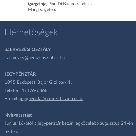
igazgatója, Pino Di Buduo rendezi a
Margitszigeten.
Elérhetőségek
SZERVEZÉSI OSZTÁLY
szervezes@nemzetiszinhaz.hu
JEGYPÉNZTÁR
1095 Budapest, Bajor Gizi park 1.
Telefon: 1/476-6868
E-mail:
jegypenztar@nemzetiszinhaz.hu
Nyitvatartás:
Június 16-ától a jegypénztár bezár, legközelebb augusztus 24-én
nyit ki.