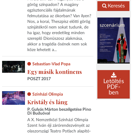
görög színpadon? A magány
Keresés
egzisztenciális fájdalmának
felmutatása az ókorban? Van ilyen?
Nos, a korai, Theszpisz előtti görög
színjátékról nem sokat tudunk, de
ha igaz, hogy eredetileg minden
szereplő Dionüszosz alakmása,
akkor a tragédia ősének nem sok
köze lehetett a...
Sebastian-Vlad Popa
Egy másik kontinens
POSZT 2017
Letöltés
PDF-
ben
Színházi Olimpia
Kristály és láng
P. Gulyás Márton beszélgetése Pino
Di Buduóval
A X. Nemzetközi Színházi Olimpia
Szent Iván éji zárórendezvényét az
olaszországi Teatro Potlach alapító-