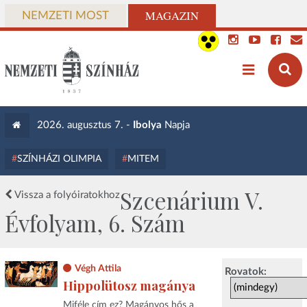
MAGAZIN
NEMZETI MOST
2026. augusztus 7. -
Ibolya
Napja
SZÍNHÁZI OLIMPIA
MITEM
Szcenárium V.
Vissza a folyóiratokhoz
Évfolyam, 6. Szám
Végh Attila
Rovatok:
Hippolütosz magánya
Miféle cím ez? Magányos hős a