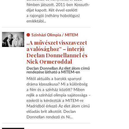
filmben játszott. 2011-ben Kossuth-
díjat kapott. Két évvel ezelőtt
a rajongói (néhány hobológus)
emléktábl...
Színházi Olimpia / MITEM
„A művészet visszavezet
a valósághoz” – interjú
Declan Donnellannel és
Nick Ormeroddal
Declan Donnellan Az élet álom című
rendezése látható a MITEM-en
Mitől aktuális a barokk spanyol
dráma klasszikusa? Mi a különbség
a film és a színház között? Miben
rejlik a színházi olimpia sajátossága –
ezekről is kérdeztük a MITEM-re
Madridból érkező Az élet álom című
előadás brit alkotóit. Declan
Donnellan rendező és Ni...