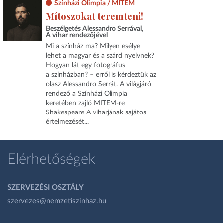
Színházi Olimpia / MITEM
Mítoszokat teremteni!
Beszélgetés Alessandro Serrával,
A vihar rendezőjével
Mi a színház ma? Milyen esélye
lehet a magyar és a szárd nyelvnek?
Hogyan lát egy fotográfus
a színházban? – erről is kérdeztük az
olasz Alessandro Serrát. A világjáró
rendező a Színházi Olimpia
keretében zajló MITEM-re
Shakespeare A viharjának sajátos
értelmezését...
Elérhetőségek
SZERVEZÉSI OSZTÁLY
szervezes@nemzetiszinhaz.hu