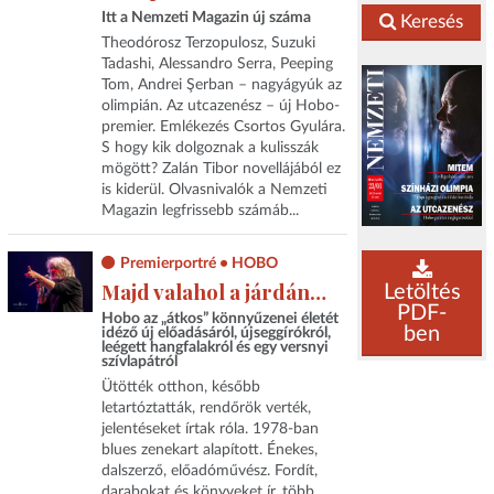
Itt a Nemzeti Magazin új száma
Keresés
Theodórosz Terzopulosz, Suzuki
Tadashi, Alessandro Serra, Peeping
Tom, Andrei Şerban – nagyágyúk az
olimpián. Az utcazenész – új Hobo-
premier. Emlékezés Csortos Gyulára.
S hogy kik dolgoznak a kulisszák
mögött? Zalán Tibor novellájából ez
is kiderül. Olvasnivalók a Nemzeti
Magazin legfrissebb számáb...
Premierportré • HOBO
Majd valahol a járdán…
Letöltés
PDF-
Hobo az „átkos” könnyűzenei életét
ben
idéző új előadásáról, újseggírókról,
leégett hangfalakról és egy versnyi
szívlapátról
Ütötték otthon, később
letartóztatták, rendőrök verték,
jelentéseket írtak róla. 1978-ban
blues zenekart alapított. Énekes,
dalszerző, előadóművész. Fordít,
darabokat és könyveket ír, több