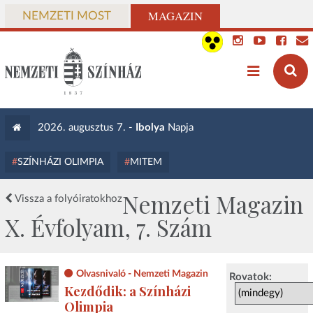
MAGAZIN
NEMZETI MOST
2026. augusztus 7. -
Ibolya
Napja
SZÍNHÁZI OLIMPIA
MITEM
Nemzeti Magazin
Vissza a folyóiratokhoz
X. Évfolyam, 7. Szám
Olvasnivaló - Nemzeti Magazin
Rovatok:
Kezdődik: a Színházi
Olimpia