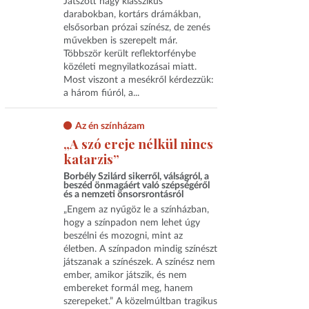
Játszott nagy klasszikus
darabokban, kortárs drámákban,
elsősorban prózai színész, de zenés
művekben is szerepelt már.
Többször került reflektorfénybe
közéleti megnyilatkozásai miatt.
Most viszont a mesékről kérdezzük:
a három fiúról, a...
Az én színházam
„A szó ereje nélkül nincs
katarzis”
Borbély Szilárd sikerről, válságról, a
beszéd önmagáért való szépségéről
és a nemzeti önsorsrontásról
„Engem az nyűgöz le a színházban,
hogy a színpadon nem lehet úgy
beszélni és mozogni, mint az
életben. A színpadon mindig színészt
játszanak a színészek. A színész nem
ember, amikor játszik, és nem
embereket formál meg, hanem
szerepeket.” A közelmúltban tragikus