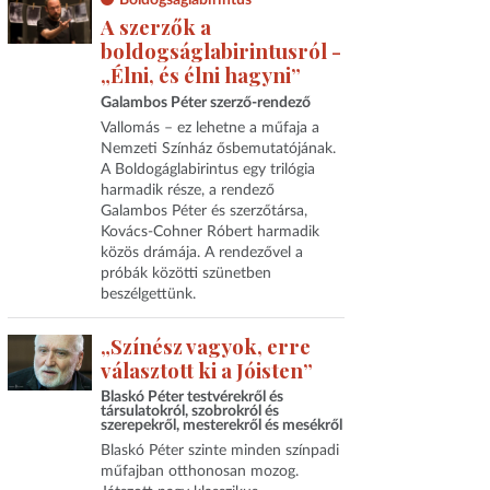
A szerzők a
boldogságlabirintusról -
„Élni, és élni hagyni”
Galambos Péter szerző-rendező
Vallomás – ez lehetne a műfaja a
Nemzeti Színház ősbemutatójának.
A Boldogáglabirintus egy trilógia
harmadik része, a rendező
Galambos Péter és szerzőtársa,
Kovács-Cohner Róbert harmadik
közös drámája. A rendezővel a
próbák közötti szünetben
beszélgettünk.
„Színész vagyok, erre
választott ki a Jóisten”
Blaskó Péter testvérekről és
társulatokról, szobrokról és
szerepekről, mesterekről és mesékről
Blaskó Péter szinte minden színpadi
műfajban otthonosan mozog.