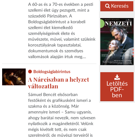
A 60-as és a 70-es években a pesti
Keresés
szellemi élet úgy pezsgett, mint a
századelő Párizsában. A
Boldogságlabirintust a korabeli
szellemi élet kiemelkedő
személyiségeinek élete és
művészete, művei, valamint szüleink
korosztályának tapasztalatai,
dokumentumok és személyes
vallomások alapján írtuk meg....
Boldogságlabirintus
A Nárciszban a helyzet
Letöltés
változatlan
PDF-
ben
Sámuel Bencét elsősorban
festőként és grafikusként ismeri a
szakma és a közönség. Már
amennyire ismeri – Samu ugyanis,
ahogy barátai nevezik, nem szívesen
nyilatkozik a magánéletéről. Velünk
mégis kivételt tett, és nem csak
szerelméről, de művészi terveiről is