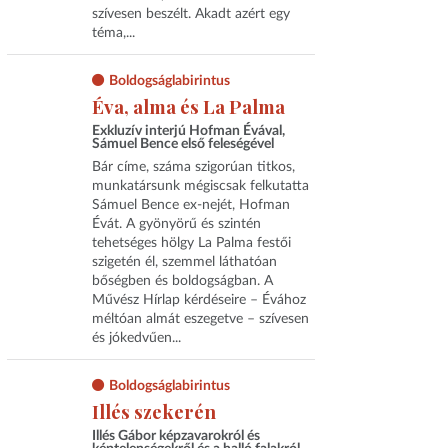
szívesen beszélt. Akadt azért egy
téma,...
Boldogságlabirintus
Éva, alma és La Palma
Exkluzív interjú Hofman Évával,
Sámuel Bence első feleségével
Bár címe, száma szigorúan titkos,
munkatársunk mégiscsak felkutatta
Sámuel Bence ex-nejét, Hofman
Évát. A gyönyörű és szintén
tehetséges hölgy La Palma festői
szigetén él, szemmel láthatóan
bőségben és boldogságban. A
Művész Hírlap kérdéseire – Évához
méltóan almát eszegetve – szívesen
és jókedvűen...
Boldogságlabirintus
Illés szekerén
Illés Gábor képzavarokról és