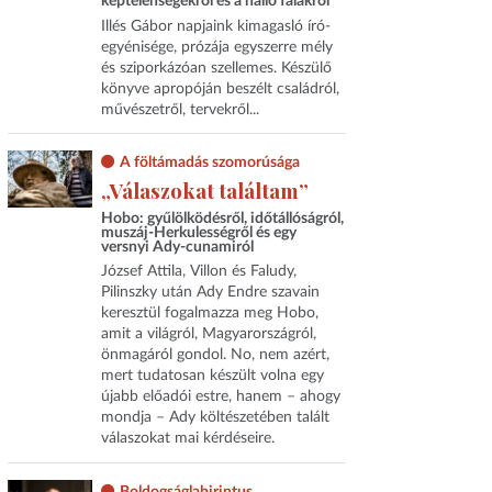
képtelenségekről és a halló falakról
Illés Gábor napjaink kimagasló író-
egyénisége, prózája egyszerre mély
és sziporkázóan szellemes. Készülő
könyve apropóján beszélt családról,
művészetről, tervekről...
A föltámadás szomorúsága
„Válaszokat találtam”
Hobo: gyűlölködésről, időtállóságról,
muszáj-Herkulességről és egy
versnyi Ady-cunamiról
József Attila, Villon és Faludy,
Pilinszky után Ady Endre szavain
keresztül fogalmazza meg Hobo,
amit a világról, Magyarországról,
önmagáról gondol. No, nem azért,
mert tudatosan készült volna egy
újabb előadói estre, hanem – ahogy
mondja – Ady költészetében talált
válaszokat mai kérdéseire.
Boldogságlabirintus