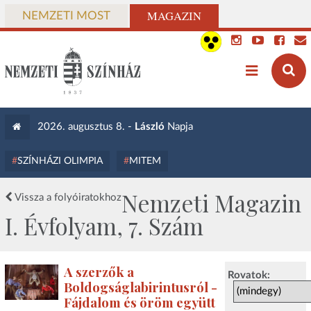
MAGAZIN
NEMZETI MOST
2026. augusztus 8. -
László
Napja
SZÍNHÁZI OLIMPIA
MITEM
Nemzeti Magazin
Vissza a folyóiratokhoz
I. Évfolyam, 7. Szám
A szerzők a
Rovatok:
Boldogságlabirintusról -
Fájdalom és öröm együtt