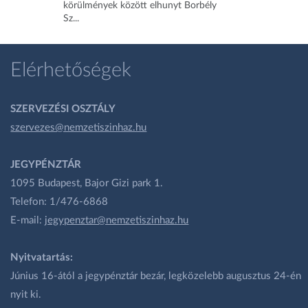
körülmények között elhunyt Borbély
Sz...
Elérhetőségek
SZERVEZÉSI OSZTÁLY
szervezes@nemzetiszinhaz.hu
JEGYPÉNZTÁR
1095 Budapest, Bajor Gizi park 1.
Telefon: 1/476-6868
E-mail:
jegypenztar@nemzetiszinhaz.hu
Nyitvatartás:
Június 16-ától a jegypénztár bezár, legközelebb augusztus 24-én
nyit ki.