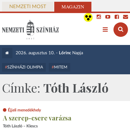
MAGAZIN
NEMZETI MOST
2026. augusztus 10. -
Lőrinc
Napja
SZÍNHÁZI OLIMPIA
MITEM
Címke:
Tóth László
Éjjeli menedékhely
A szerep-csere varázsa
Tóth László – Klescs