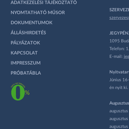
ADATKEZELÉSI TÁJÉKOZTATÓ
SZERVEZÉ
NYOMTATHATÓ MŰSOR
szervezes
DOKUMENTUMOK
ÁLLÁSHIRDETÉS
JEGYPÉN
1095 Budap
PÁLYÁZATOK
Telefon: 
KAPCSOLAT
E-mail:
je
IMPRESSZUM
Nyitvatar
PRÓBATÁBLA
Június 16-
én nyit ki.
Augusztus
augusztus
augusztus
augusztus