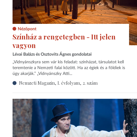
Nézőpont
Színház a rengetegben - Itt jelen
vagyon
Lévai Balázs és Osztovits Ágnes gondolatai
„Vidnyánszkyra sem vár kis feladat: színházat, társulatot kell
teremtenie a Nemzeti falai között. Ha az égiek és a földiek is
úgy akarják.” „Vidnyánszky Atti...
Nemzeti Magazin, I. évfolyam, 2. szám