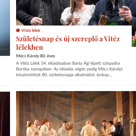
Vitéz lélek
Születésnap és új szereplő a Vitéz
lélekben
Mécs Károly 80. éves
A Vitéz Lélek 54. előadásában Barta Ági lépett színpadra
Boróka szerepében. Az előadás végén pedig Mécs Károlyt
köszöntöttük 80. születésnapja alkalmából. &nbsp...