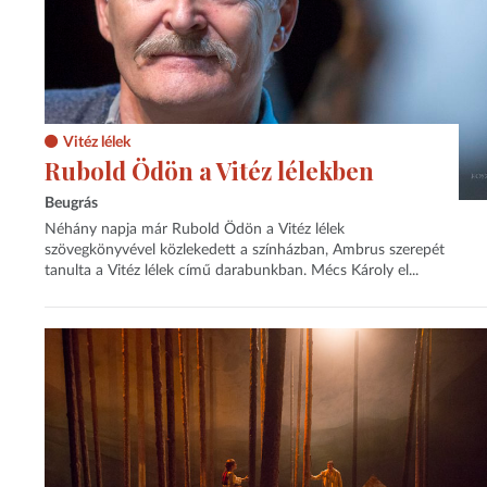
Vitéz lélek
Rubold Ödön a Vitéz lélekben
Beugrás
Néhány napja már Rubold Ödön a Vitéz lélek
szövegkönyvével közlekedett a színházban, Ambrus szerepét
tanulta a Vitéz lélek című darabunkban. Mécs Károly el...