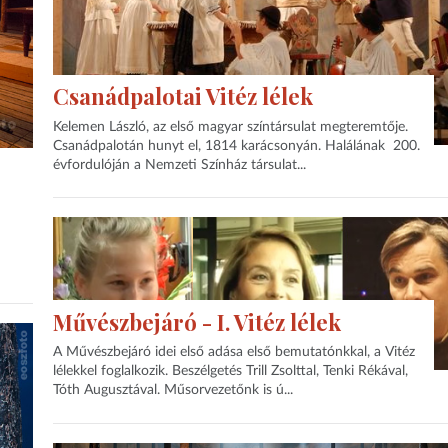
Csanádpalotai Vitéz lélek
Kelemen László, az első magyar színtársulat megteremtője.
Csanádpalotán hunyt el, 1814 karácsonyán. Halálának 200.
évfordulóján a Nemzeti Színház társulat...
Művészbejáró - I. Vitéz lélek
A Művészbejáró idei első adása első bemutatónkkal, a Vitéz
lélekkel foglalkozik. Beszélgetés Trill Zsolttal, Tenki Rékával,
Tóth Augusztával. Műsorvezetőnk is ú...