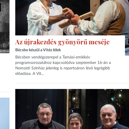
Az újrakezdés gyönyörű meséje
Bécsbe készül a Vitéz lélek
Bécsben vendégszerepel a Tamási-emlékév
programsorozatához kapcsolódva szeptember 16-án a
Nemzeti Színház jelenleg is repertoáron lévő legrégibb
előadása. A Vit...