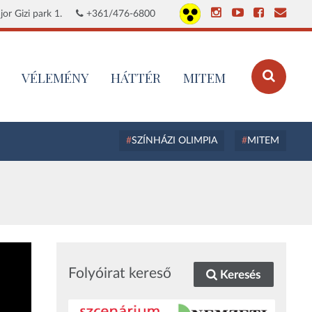
or Gizi park 1.
+361/476-6800
VÉLEMÉNY
HÁTTÉR
MITEM
SZÍNHÁZI OLIMPIA
MITEM
Folyóirat kereső
Keresés