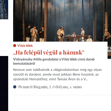
Vitéz lélek
„Ha felépül végül a házunk”
Vidnyánszky Attila gondolatai a Vitéz lélek című darab
bemutatásáról
Keresve sem találhatnék a világirodalomban még egy olyan
szerzőt és darabot, amely most jobban illene hozzánk, az
újrainduló Nemzetihez, mint Tamási Áron és a V...
Nemzeti Magazin, I. évfolyam, 1. szám