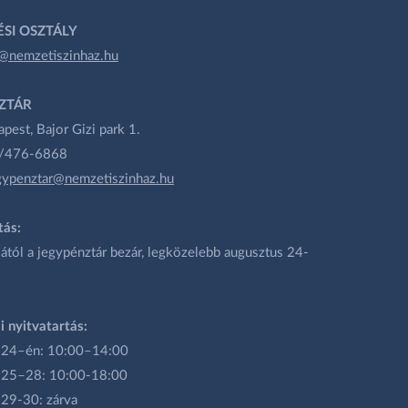
SI OSZTÁLY
@nemzetiszinhaz.hu
ZTÁR
est, Bajor Gizi park 1.
1/476-6868
gypenztar@nemzetiszinhaz.hu
tás:
ától a jegypénztár bezár, legközelebb augusztus 24-
i nyitvatartás:
 24–én: 10:00–14:00
 25–28: 10:00-18:00
 29-30: zárva