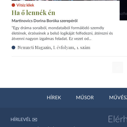
Vitéz lélek
Ha ő lennék én
Martinovics Dorina Boróka szerepéről
"Egy dráma soraiból, mondataiból formálódó személy
életének, érzéseinek a belső logikáját felfedezni, átérezni és
átvenni nagyon izgalmas feladat. Ez vezet od...
Nemzeti Magazin, I. évfolyam, 1. szám
«
HÍREK
MŰSOR
MŰVÉS
Elér
HÍRLEVÉL ✉️