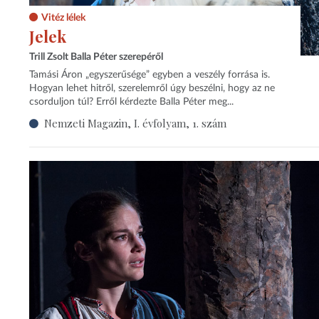
Vitéz lélek
Jelek
Trill Zsolt Balla Péter szerepéről
Tamási Áron „egyszerűsége” egyben a veszély forrása is.
Hogyan lehet hitről, szerelemről úgy beszélni, hogy az ne
csorduljon túl? Erről kérdezte Balla Péter meg...
Nemzeti Magazin, I. évfolyam, 1. szám