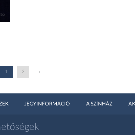
1
2
»
ZEK
JEGYINFORMÁCIÓ
A SZÍNHÁZ
AK
hetőségek