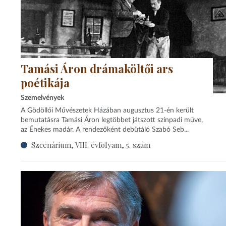
Tamási Áron drámaköltői ars
poétikája
Szemelvények
A Gödöllői Művészetek Házában augusztus 21-én került
bemutatásra Tamási Áron legtöbbet játszott színpadi műve,
az Énekes madár. A rendezőként debütáló Szabó Seb...
Szcenárium, VIII. évfolyam, 5. szám