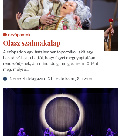
nézőpontok
Olasz szalmakalap
A színpadon egy fiatalember toporzékol, akit egy
hajszál választ el attól, hogy ügyei megnyugtatóan
rendeződjenek, ám mindaddig, amíg ez nem történt
meg, mélysé...
Nemzeti Magazin, XII. évfolyam, 8. szám