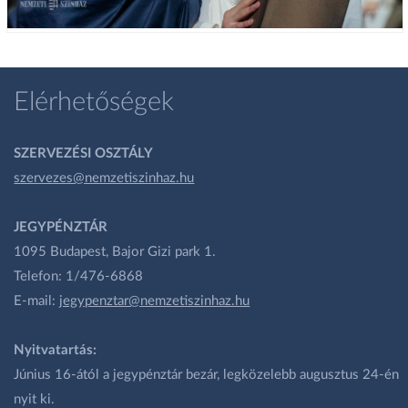
Elérhetőségek
SZERVEZÉSI OSZTÁLY
szervezes@nemzetiszinhaz.hu
JEGYPÉNZTÁR
1095 Budapest, Bajor Gizi park 1.
Telefon: 1/476-6868
E-mail:
jegypenztar@nemzetiszinhaz.hu
Nyitvatartás:
Június 16-ától a jegypénztár bezár, legközelebb augusztus 24-én
nyit ki.