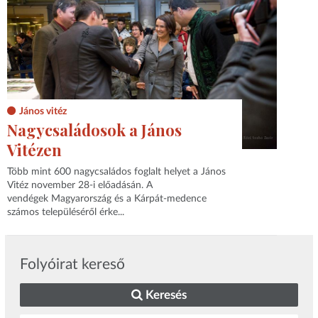
János vitéz
Nagycsaládosok a János
Vitézen
Több mint 600 nagycsaládos foglalt helyet a János
Vitéz november 28-i előadásán. A
vendégek Magyarország és a Kárpát-medence
számos településéről érke...
Folyóirat kereső
Keresés