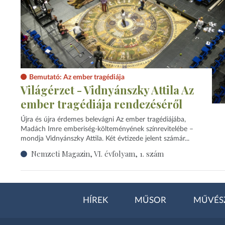
Bemutató: Az ember tragédiája
Világérzet - Vidnyánszky Attila Az
ember tragédiája rendezéséről
Újra és újra érdemes belevágni Az ember tragédiájába,
Madách Imre emberiség-költeményének színrevitelébe –
mondja Vidnyánszky Attila. Két évtizede jelent számár...
Nemzeti Magazin, VI. évfolyam, 1. szám
HÍREK
MŰSOR
MŰVÉS