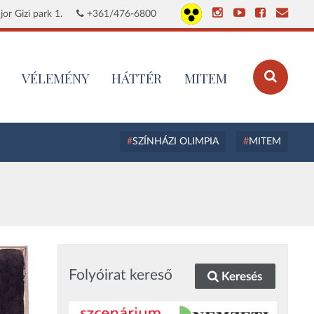
or Gizi park 1.
+361/476-6800
VÉLEMÉNY
HÁTTÉR
MITEM
SZÍNHÁZI OLIMPIA
MITEM
Folyóirat kereső
Keresés