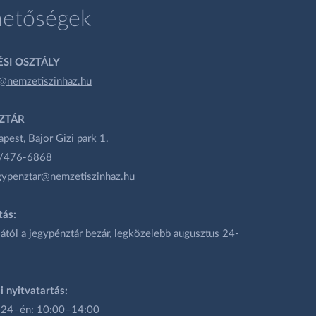
hetőségek
SI OSZTÁLY
@nemzetiszinhaz.hu
ZTÁR
est, Bajor Gizi park 1.
1/476-6868
gypenztar@nemzetiszinhaz.hu
tás:
ától a jegypénztár bezár, legközelebb augusztus 24-
i nyitvatartás:
 24–én: 10:00–14:00