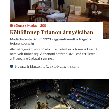
fókusz • Madách 200
Költőünnep Trianon árnyékában
Madách-centenárium 1923 – így emlékezett a Tragédia
írójára az ország
Alsósztregován, ahol Madách született és a főmű is készült,
nem volt ünnepség. A trianoni határon kívül eső területen
a Tragédia előadását sem né...
Nemzeti Magazin, X. évfolyam, 5. szám