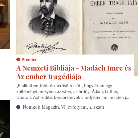
Premier
A Nemzeti Bibliája - Madách Imre és
Az ember tragédiája
„Említettem több ősmerősöm előtt, hogy írtam egy
költeményt, melyben az isten, az ördög, Ádám, Luther,
Danton, Aphrodité, boszorkányok s tudj’isten, mi minden j...
Nemzeti Magazin, VI. évfolyam, 1. szám