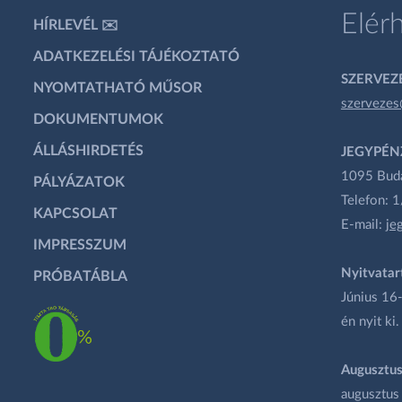
Elér
HÍRLEVÉL ✉️
ADATKEZELÉSI TÁJÉKOZTATÓ
SZERVEZÉ
NYOMTATHATÓ MŰSOR
szervezes
DOKUMENTUMOK
ÁLLÁSHIRDETÉS
JEGYPÉN
1095 Budap
PÁLYÁZATOK
Telefon: 
KAPCSOLAT
E-mail:
je
IMPRESSZUM
Nyitvatar
PRÓBATÁBLA
Június 16-
én nyit ki.
Augusztus
augusztus