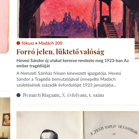
fókusz • Madách 200
Forró jelen, lüktető valóság
Hevesi Sándor új utakat keresve rendezte meg 1923-ban Az
ember tragédiáját
A Nemzeti Színház frissen kinevezett igazgatója, Hevesi
Sándor a Tragédia bemutatójával ünnepelte Madách
születésének századik évfordulóját 1923 januárjába...
Nemzeti Magazin, X. évfolyam, 5. szám